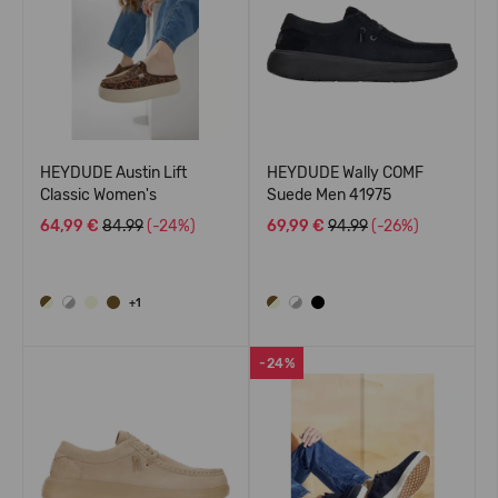
HEYDUDE Austin Lift
HEYDUDE Wally COMF
Classic Women's
Suede Men 41975
64,99 €
84.99
(-24%)
69,99 €
94.99
(-26%)
+1
-24%