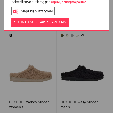
pakeisti savo sutikimą per
.
slapukų naudojimo politika
HEYDUDE Wendy Hey2O
HEYDUDE Wally Braided
Mesh Women 43164
Men's
Slapukų nustatymai
29,99 €
79.99
(-63%)
69,99 €
SUTINKU SU VISAIS SLAPUKAIS
+3
HEYDUDE Wendy Slipper
HEYDUDE Wally Slipper
Women's
Men's