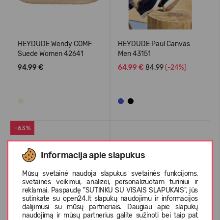
HEYDUDE Wendy COMF
HEYDUDE Paul Canvas
Suede Women 42641
Men 43151
94,99 €
64,99 €
84.99
(-24%)
-63%
Informacija apie slapukus
Mūsų svetainė naudoja slapukus svetainės funkcijoms,
svetainės veikimui, analizei, personalizuotam turiniui ir
reklamai. Paspaudę "SUTINKU SU VISAIS SLAPUKAIS", jūs
sutinkate su open24.lt slapukų naudojimu ir informacijos
dalijimusi su mūsų partneriais. Daugiau apie slapukų
naudojimą ir mūsų partnerius galite sužinoti bei taip pat