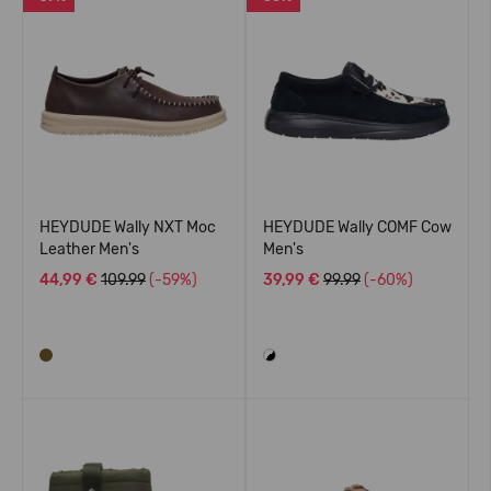
HEYDUDE Wally NXT Moc
HEYDUDE Wally COMF Cow
Leather Men's
Men's
44,99 €
109.99
(-59%)
39,99 €
99.99
(-60%)