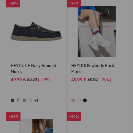
-29%
-29%
HEYDUDE Wally Braided
HEYDUDE Wendy Funk
Men's
Mono
49,99 €
69.99
(-29%)
49,99 €
69.99
(-29%)
+3
-24%
-26%