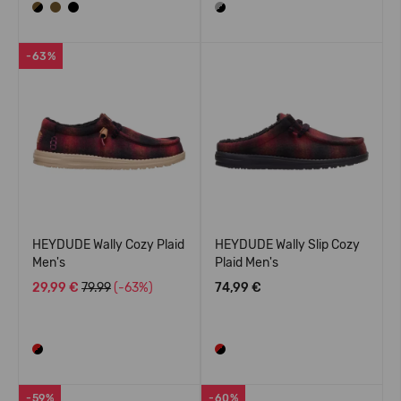
-63%
HEYDUDE Wally Cozy Plaid
HEYDUDE Wally Slip Cozy
Men's
Plaid Men's
29,99 €
79.99
(-63%)
74,99 €
-59%
-60%