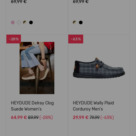
69,99 €
69,99 €
-28%
-63%
HEYDUDE Delray Clog
HEYDUDE Wally Plaid
Suede Women's
Corduroy Men's
64,99 €
89.99
(-28%)
29,99 €
79.99
(-63%)