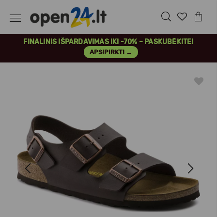
FINALINIS IŠPARDAVIMAS IKI -70% – PASKUBĖKITE!
APSIPIRKTI →
Previous
Next