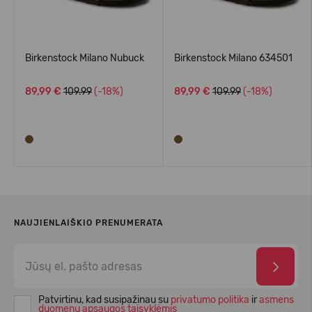
Birkenstock Milano Nubuck
Birkenstock Milano 634501
89,99 €
109.99
(-18%)
89,99 €
109.99
(-18%)
NAUJIENLAIŠKIO PRENUMERATA
Patvirtinu, kad susipažinau su
privatumo politika
ir
asmens
duomenų apsaugos taisyklėmis