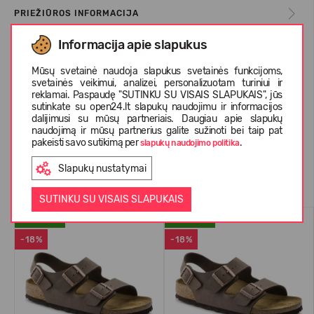
PRIEŽIŪROS INFORMACIJA
Informacija apie slapukus
APIE BIRKENSTOCK
Mūsų svetainė naudoja slapukus svetainės funkcijoms,
svetainės veikimui, analizei, personalizuotam turiniui ir
reklamai. Paspaudę "SUTINKU SU VISAIS SLAPUKAIS", jūs
sutinkate su open24.lt slapukų naudojimu ir informacijos
KLIENTŲ ATSILIEPIMAI (1)
dalijimusi su mūsų partneriais. Daugiau apie slapukų
naudojimą ir mūsų partnerius galite sužinoti bei taip pat
pakeisti savo sutikimą per
.
slapukų naudojimo politika
Slapukų nustatymai
Panašios prekės
SUTINKU SU VISAIS SLAPUKAIS
VASARAI
VASARAI
-18%
-18%