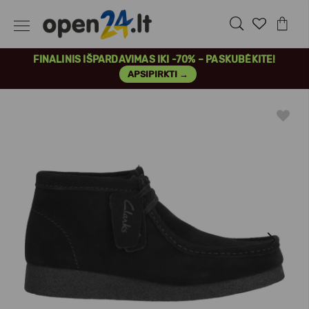
FINALINIS IŠPARDAVIMAS IKI -70% – PASKUBĖKITE!
APSIPIRKTI →
Previous
Next