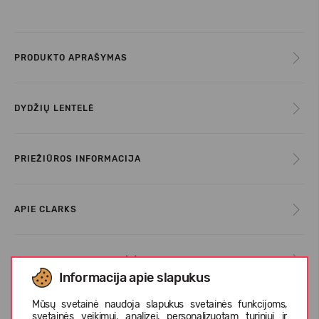
PRODUKTO APRAŠYMAS
DYDŽIŲ LENTELĖ
PRIEŽIŪROS INFORMACIJA
APIE CLARKS
KLIENTŲ ATSILIEPIMAI (0)
Informacija apie slapukus
Mūsų svetainė naudoja slapukus svetainės funkcijoms,
svetainės veikimui, analizei, personalizuotam turiniui ir