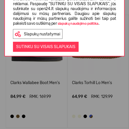
Panašios prekės
reklamai. Paspaudę "SUTINKU SU VISAIS SLAPUKAIS", jūs
sutinkate su open24.lt slapukų naudojimu ir informacijos
dalijimusi su mūsų partneriais. Daugiau apie slapukų
naudojimą ir mūsų partnerius galite sužinoti bei taip pat
pakeisti savo sutikimą per
.
slapukų naudojimo politika
Slapukų nustatymai
SUTINKU SU VISAIS SLAPUKAIS
Clarks Wallabee Boot Men's
Clarks Torhill Lo Men's
84,99 €
RMK: 169.99
64,99 €
RMK: 129.99