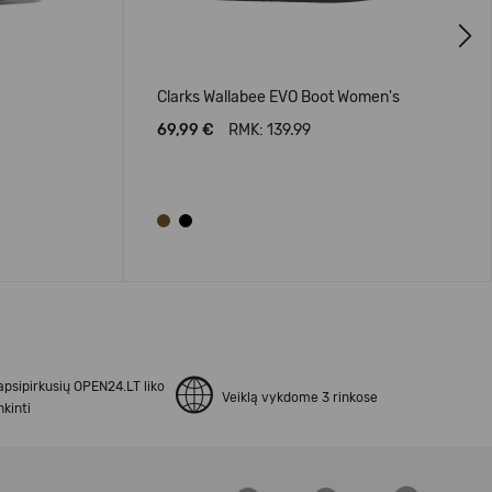
Next
Clarks Wallabee EVO Boot Women's
69,99 €
RMK: 139.99
apsipirkusių OPEN24.LT liko
Veiklą vykdome 3 rinkose
kinti