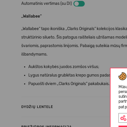
Automatinis vertimas (su DI)
„Wallabee“
„Wallabee“ tapo ikoniška „Clarks Originals“ kolekcijos klasi
struktūrinio silueto. Šis patogus raišteliais užrišamas mod
švariomis, paprastomis linijomis. Pabaigą suteikia mūsų firmi
išbandymams.
Aukštos kokybės juodos zomšos viršus;
Lygus natūralus grublėtas krepo gumos padas;
Papuošti dviem „Clarks Originals“ pakabukais.
Mūsų
pers
suti
partn
pat p
DYDŽIŲ LENTELĖ