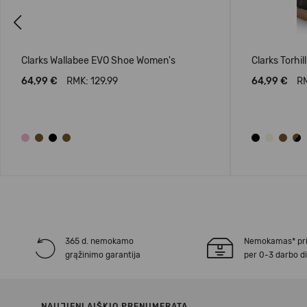
Previous
Clarks Wallabee EVO Shoe Women's
Clarks Torhi
64,99 €
RMK: 129.99
64,99 €
RM
365 d. nemokamo
Nemokamas* pr
grąžinimo garantija
per 0-3 darbo d
NAUJIENLAIŠKIO PRENUMERATA