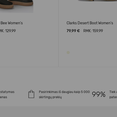
ll Bee Women's
Clarks Desert Boot Women's
K: 129.99
79,99 €
RMK: 159.99
istatymas
Pasirinkimas iš daugiau kaip 5 000
Tiek 
ienas
skirtingų prekių
paten