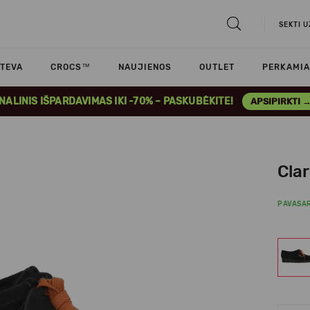
SEKTI 
TEVA
CROCS™
NAUJIENOS
OUTLET
PERKAMIA
INALINIS IŠPARDAVIMAS IKI -70% – PASKUBĖKITE!
APSIPIRKTI 
Cla
PAVASAR