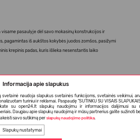
ka visame pasaulyje dėl savo mokasinų konstrukcijos ir
elis, pagamintas iš aukštos kokybės juodos zomšos, pasižymi
nis krepinis padas, kuris išlieka nesenstantis laiko
Informacija apie slapukus
 svetainė naudoja slapukus svetainės funkcijoms, svetainės veikimui, anal
onalizuotam turiniui ir reklamai. Paspaudę "SUTINKU SU VISAIS SLAPUKAIS"
nkate su open24.lt slapukų naudojimu ir informacijos dalijimusi su
eriais. Daugiau apie slapukų naudojimą ir mūsų partnerius galite sužinoti be
akeisti savo sutikimą per
.
slapukų naudojimo politika
Slapukų nustatymai