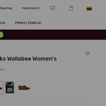
UŽSAKYMĄ
PRISIJUNGTI
USI
PREKIŲ ŽENKLAI
→
rks Wallabee Women's
IUI