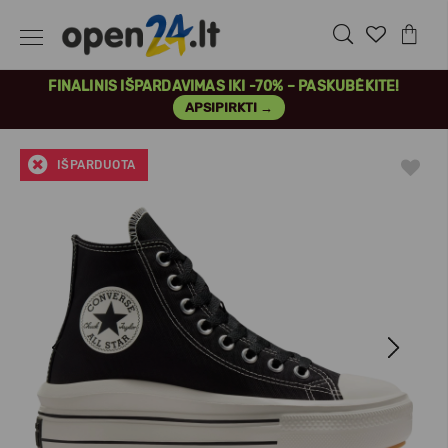
FINALINIS IŠPARDAVIMAS IKI -70% – PASKUBĖKITE!
APSIPIRKTI →
IŠPARDUOTA
Previous
Next