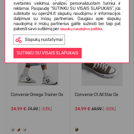
svetainės veikimui, analizei, personalizuotam turiniui ir
reklamai. Paspaudę "SUTINKU SU VISAIS SLAPUKAIS", jūs
Panašios prekės
sutinkate su open24.lt slapukų naudojimu ir informacijos
dalijimusi su mūsų partneriais. Daugiau apie slapukų
naudojimą ir mūsų partnerius galite sužinoti bei taip pat
pakeisti savo sutikimą per
.
VASARAI
VASARAI
slapukų naudojimo politika
-53%
-50%
Slapukų nustatymai
SUTINKU SU VISAIS SLAPUKAIS
Converse Omega Trainer Ox
Converse Ct All Star Ox
34,99 €
74.99
(-53%)
34,99 €
69.99
(-50%)