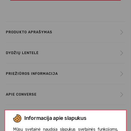
PRODUKTO APRAŠYMAS
DYDŽIŲ LENTELĖ
PRIEŽIŪROS INFORMACIJA
APIE CONVERSE
KLIENTŲ ATSILIEPIMAI (0)
Informacija apie slapukus
Mūsų svetainė naudoja slapukus svetainės funkcijoms,