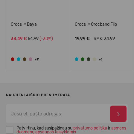
Crocs™ Baya
Crocs™ Crocband Flip
38,49 €
54.99
(-30%)
19,99 €
RMK: 34.99
+11
+6
NAUJIENLAIŠKIO PRENUMERATA
Patvirtinu, kad susipažinau su
privatumo politika
ir
asmens
duomenų apsaugos taisyklėmis