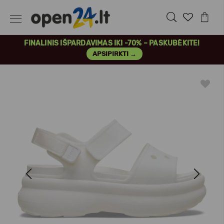
FINALINIS IŠPARDAVIMAS IKI -70% – PASKUBĖKITE!
APSIPIRKTI →
Previous
Next