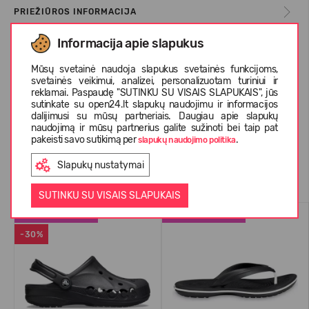
PRIEŽIŪROS INFORMACIJA
Informacija apie slapukus
APIE CROCS™
Mūsų svetainė naudoja slapukus svetainės funkcijoms,
svetainės veikimui, analizei, personalizuotam turiniui ir
reklamai. Paspaudę "SUTINKU SU VISAIS SLAPUKAIS", jūs
sutinkate su open24.lt slapukų naudojimu ir informacijos
KLIENTŲ ATSILIEPIMAI (0)
dalijimusi su mūsų partneriais. Daugiau apie slapukų
naudojimą ir mūsų partnerius galite sužinoti bei taip pat
pakeisti savo sutikimą per
.
slapukų naudojimo politika
Slapukų nustatymai
Panašios prekės
SUTINKU SU VISAIS SLAPUKAIS
PERKAMIAUSIAS
PERKAMIAUSIAS
-30%