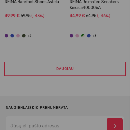
REIMA Barefoot Shoes Astelu
REIMA ReimaTec Sneakers
Kiirus 5400006A
39,99 €
69.95
(-43%)
34,99 €
64.95
(-46%)
+2
+3
DAUGIAU
NAUJIENLAIŠKIO PRENUMERATA