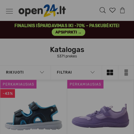
FINALINIS IŠPARDAVIMAS IKI -70% – PASKUBĖKITE!
APSIPIRKTI →
Katalogas
5371 prekės
RIKIUOTI
FILTRAI
PERKAMIAUSIAS
PERKAMIAUSIAS
-43%