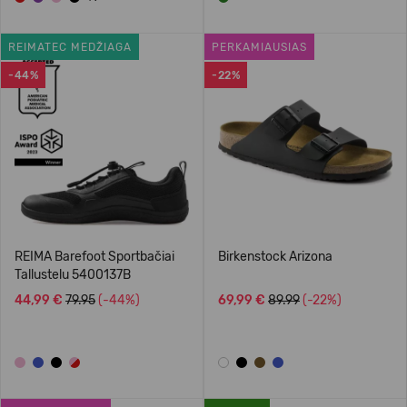
REIMATEC MEDŽIAGA
PERKAMIAUSIAS
-44%
-22%
REIMA Barefoot Sportbačiai
Birkenstock Arizona
Tallustelu 5400137B
44,99 €
79.95
(-44%)
69,99 €
89.99
(-22%)