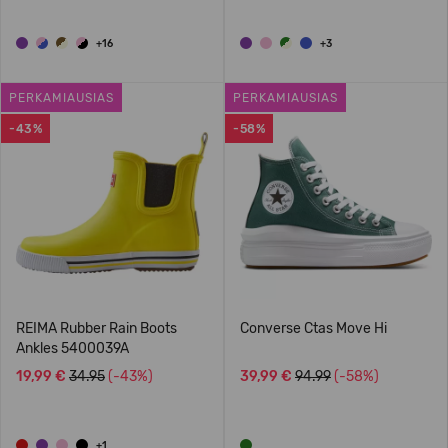
+16
+3
PERKAMIAUSIAS
PERKAMIAUSIAS
-43%
-58%
REIMA Rubber Rain Boots
Converse Ctas Move Hi
Ankles 5400039A
19,99 €
34.95
(-43%)
39,99 €
94.99
(-58%)
+1