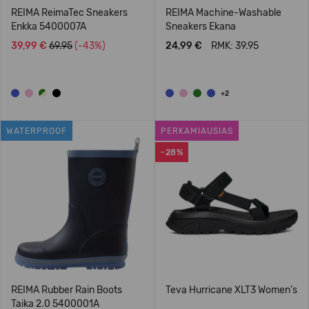
REIMA ReimaTec Sneakers
REIMA Machine-Washable
Enkka 5400007A
Sneakers Ekana
39,99 €
69.95
(-43%)
24,99 €
RMK: 39.95
+2
WATERPROOF
PERKAMIAUSIAS
-28%
REIMA Rubber Rain Boots
Teva Hurricane XLT3 Women's
Taika 2.0 5400001A