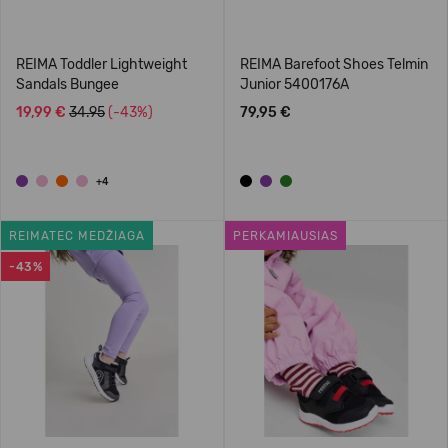
REIMA Toddler Lightweight
REIMA Barefoot Shoes Telmin
Sandals Bungee
Junior 5400176A
19,99 €
34.95
(-43%)
79,95 €
+4
REIMATEC MEDŽIAGA
PERKAMIAUSIAS
-43%