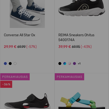
Converse All Star Ox
REIMA Sneakers Ohitus
5400174A
29,99 €
69.99
(-57%)
39,99 €
69.95
(-43%)
+1
PERKAMIAUSIAS
PERKAMIAUSIAS
-36%