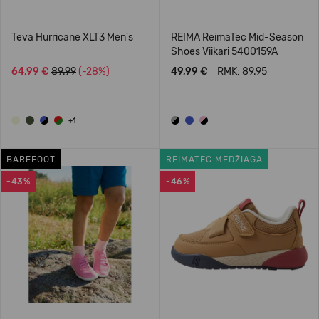
Teva Hurricane XLT3 Men's
REIMA ReimaTec Mid-Season
Shoes Viikari 5400159A
64,99 €
89.99
(-28%)
49,99 €
RMK: 89.95
+1
BAREFOOT
REIMATEC MEDŽIAGA
-43%
-46%