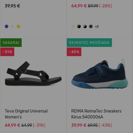
39,95 €
64,99 €
89.99
(-28%)
+2
VASARAI
REIMATEC MEDŽIAGA
-31%
-43%
Teva Original Universal
REIMA ReimaTec Sneakers
Women's
Kiirus 5400006A
44,99 €
64.99
(-31%)
39,99 €
69.95
(-43%)