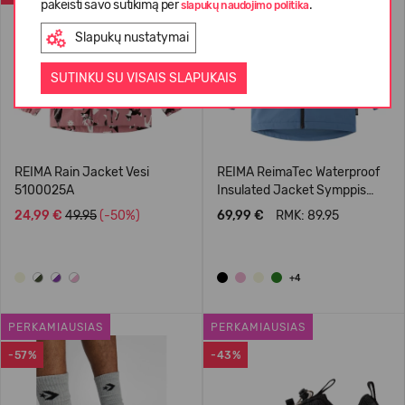
pakeisti savo sutikimą per
.
slapukų naudojimo politika
Slapukų nustatymai
SUTINKU SU VISAIS SLAPUKAIS
REIMA Rain Jacket Vesi
REIMA ReimaTec Waterproof
5100025A
Insulated Jacket Symppis
5100045B
24,99 €
49.95
(-50%)
69,99 €
RMK: 89.95
+4
PERKAMIAUSIAS
PERKAMIAUSIAS
-57%
-43%