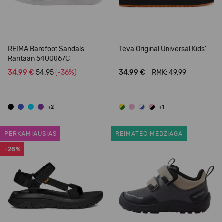
REIMA Barefoot Sandals
Teva Original Universal Kids'
Rantaan 5400067C
34,99 €
54.95
(-36%)
34,99 €
RMK: 49.99
+2
+1
PERKAMIAUSIAS
REIMATEC MEDŽIAGA
-28%