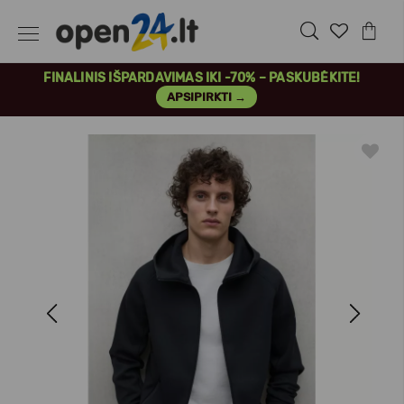
FINALINIS IŠPARDAVIMAS IKI -70% – PASKUBĖKITE!
APSIPIRKTI →
Previous
Next