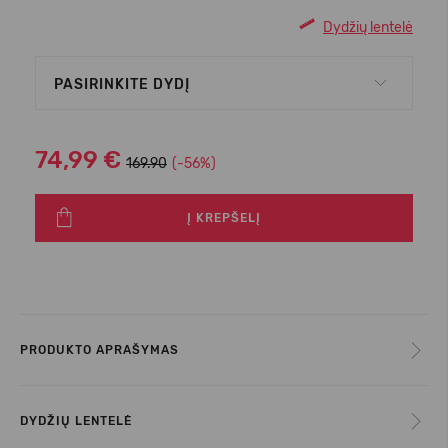
Dydžių lentelė
PASIRINKITE DYDĮ
74,99 €
169.90
(-56%)
Į KREPŠELĮ
PRODUKTO APRAŠYMAS
DYDŽIŲ LENTELĖ