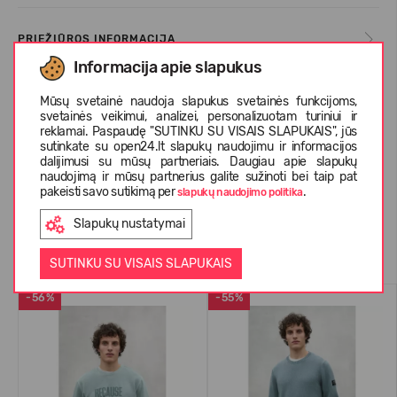
PRIEŽIŪROS INFORMACIJA
Informacija apie slapukus
Mūsų svetainė naudoja slapukus svetainės funkcijoms,
APIE ECOALF
svetainės veikimui, analizei, personalizuotam turiniui ir
reklamai. Paspaudę "SUTINKU SU VISAIS SLAPUKAIS", jūs
sutinkate su open24.lt slapukų naudojimu ir informacijos
dalijimusi su mūsų partneriais. Daugiau apie slapukų
KLIENTŲ ATSILIEPIMAI (1)
naudojimą ir mūsų partnerius galite sužinoti bei taip pat
pakeisti savo sutikimą per
.
slapukų naudojimo politika
Slapukų nustatymai
Panašios prekės
SUTINKU SU VISAIS SLAPUKAIS
-56%
-55%