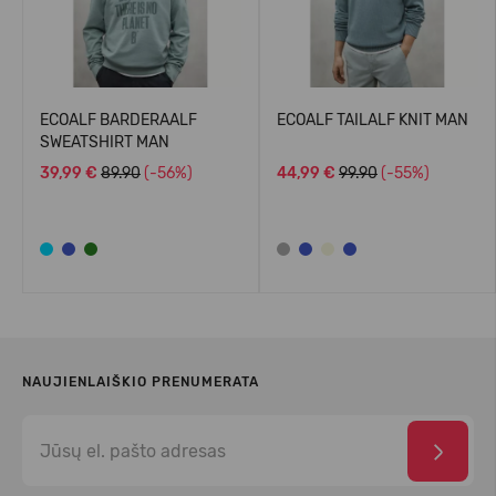
ECOALF BARDERAALF
ECOALF TAILALF KNIT MAN
SWEATSHIRT MAN
39,99 €
89.90
(-56%)
44,99 €
99.90
(-55%)
NAUJIENLAIŠKIO PRENUMERATA