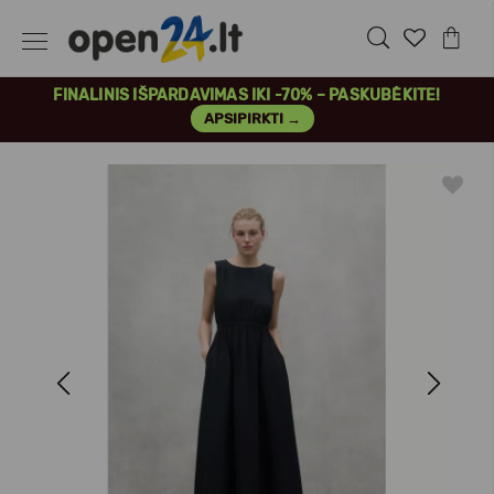
FINALINIS IŠPARDAVIMAS IKI -70% – PASKUBĖKITE!
APSIPIRKTI →
Previous
Next