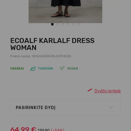
ECOALF KARLALF DRESS
WOMAN
Prekės kodas: MCWGADRKARL00194S25
VASARAI
TVARESNI
VEGAN
Dydžių lentelė
PASIRINKITE DYDĮ
64,99 €
139.90
(-54%)