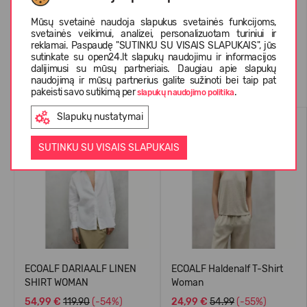
KLIENTŲ ATSILIEPIMAI (0)
Mūsų svetainė naudoja slapukus svetainės funkcijoms,
svetainės veikimui, analizei, personalizuotam turiniui ir
reklamai. Paspaudę "SUTINKU SU VISAIS SLAPUKAIS", jūs
sutinkate su open24.lt slapukų naudojimu ir informacijos
dalijimusi su mūsų partneriais. Daugiau apie slapukų
Panašios prekės
naudojimą ir mūsų partnerius galite sužinoti bei taip pat
pakeisti savo sutikimą per
.
slapukų naudojimo politika
Slapukų nustatymai
VASARAI
VASARAI
-54%
-55%
SUTINKU SU VISAIS SLAPUKAIS
ECOALF DARIAALF LINEN
ECOALF Haldenalf T-Shirt
SHIRT WOMAN
Woman
54,99 €
119.90
(-54%)
24,99 €
54.99
(-55%)