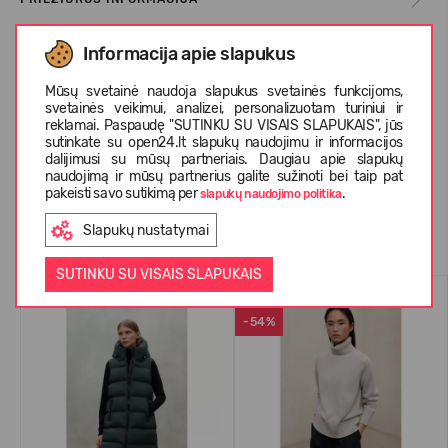
Informacija apie slapukus
APIE ECOALF
Mūsų svetainė naudoja slapukus svetainės funkcijoms,
svetainės veikimui, analizei, personalizuotam turiniui ir
reklamai. Paspaudę "SUTINKU SU VISAIS SLAPUKAIS", jūs
KLIENTŲ ATSILIEPIMAI (0)
sutinkate su open24.lt slapukų naudojimu ir informacijos
dalijimusi su mūsų partneriais. Daugiau apie slapukų
naudojimą ir mūsų partnerius galite sužinoti bei taip pat
pakeisti savo sutikimą per
.
slapukų naudojimo politika
Panašios prekės
Slapukų nustatymai
SUTINKU SU VISAIS SLAPUKAIS
-54%
SU VILNA
-54%