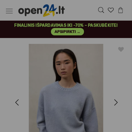
FINALINIS IŠPARDAVIMAS IKI -70% – PASKUBĖKITE!
APSIPIRKTI →
Previous
Next