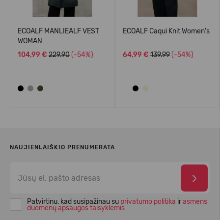
ECOALF MANLIEALF VEST
ECOALF Caqui Knit Women's
WOMAN
104,99 €
229.90
(-54%)
64,99 €
139.99
(-54%)
NAUJIENLAIŠKIO PRENUMERATA
Patvirtinu, kad susipažinau su
privatumo politika
ir
asmens
duomenų apsaugos taisyklėmis