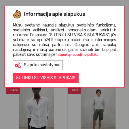
Informacija apie slapukus
APIE ECOALF
Mūsų svetainė naudoja slapukus svetainės funkcijoms,
svetainės veikimui, analizei, personalizuotam turiniui ir
reklamai. Paspaudę "SUTINKU SU VISAIS SLAPUKAIS", jūs
KLIENTŲ ATSILIEPIMAI (0)
sutinkate su open24.lt slapukų naudojimu ir informacijos
dalijimusi su mūsų partneriais. Daugiau apie slapukų
naudojimą ir mūsų partnerius galite sužinoti bei taip pat
pakeisti savo sutikimą per
.
slapukų naudojimo politika
Panašios prekės
Slapukų nustatymai
SUTINKU SU VISAIS SLAPUKAIS
VASARAI
VASARAI
-54%
-55%