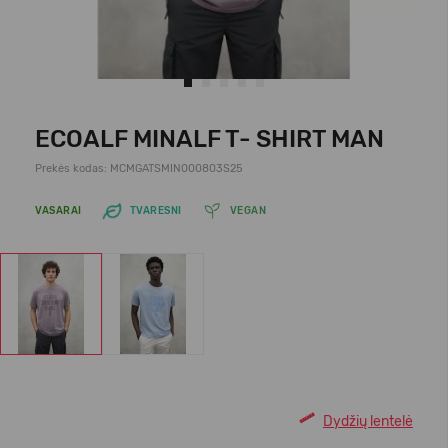
ECOALF MINALF T- SHIRT MAN
Prekės kodas: MCMGATSMIN000803S25
VASARAI
TVARESNI
VEGAN
Dydžių lentelė