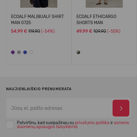
ECOALF MALIBUALF SHIRT
ECOALF ETHICARGO
MAN 0725
SHORTS MAN
54,99 €
119.90
(-54%)
49,99 €
109.90
(-55%)
NAUJIENLAIŠKIO PRENUMERATA
Patvirtinu, kad susipažinau su
privatumo politika
ir
asmens
duomenų apsaugos taisyklėmis