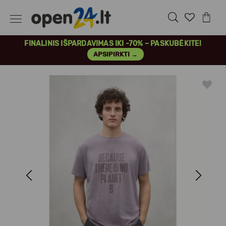
FINALINIS IŠPARDAVIMAS IKI -70% – PASKUBĖKITE!
APSIPIRKTI →
Previous
Next