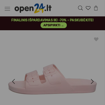
FINALINIS IŠPARDAVIMAS IKI -70% – PASKUBĖKITE!
APSIPIRKTI →
Previous
Next