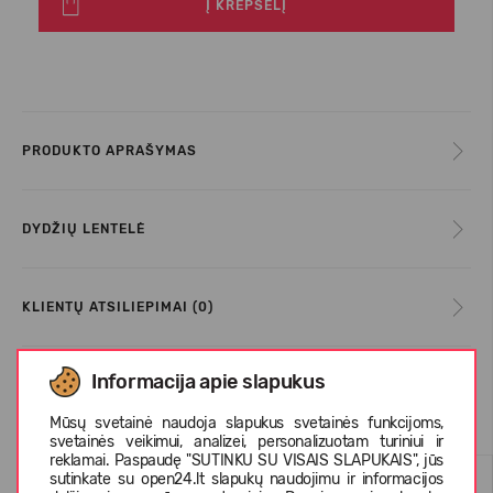
Į KREPŠELĮ
PRODUKTO APRAŠYMAS
DYDŽIŲ LENTELĖ
KLIENTŲ ATSILIEPIMAI (0)
Informacija apie slapukus
Panašios prekės
Mūsų svetainė naudoja slapukus svetainės funkcijoms,
svetainės veikimui, analizei, personalizuotam turiniui ir
reklamai. Paspaudę "SUTINKU SU VISAIS SLAPUKAIS", jūs
VASARAI
VASARAI
sutinkate su open24.lt slapukų naudojimu ir informacijos