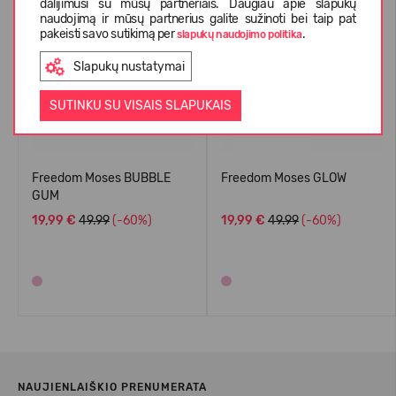
dalijimusi su mūsų partneriais. Daugiau apie slapukų
-60%
-60%
naudojimą ir mūsų partnerius galite sužinoti bei taip pat
pakeisti savo sutikimą per
.
slapukų naudojimo politika
Slapukų nustatymai
SUTINKU SU VISAIS SLAPUKAIS
Freedom Moses BUBBLE
Freedom Moses GLOW
GUM
19,99 €
49.99
(-60%)
19,99 €
49.99
(-60%)
NAUJIENLAIŠKIO PRENUMERATA