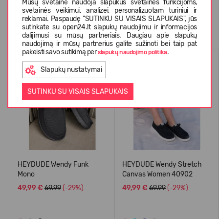
Mūsų svetainė naudoja slapukus svetainės funkcijoms,
svetainės veikimui, analizei, personalizuotam turiniui ir
reklamai. Paspaudę "SUTINKU SU VISAIS SLAPUKAIS", jūs
Panašios prekės
sutinkate su open24.lt slapukų naudojimu ir informacijos
dalijimusi su mūsų partneriais. Daugiau apie slapukų
naudojimą ir mūsų partnerius galite sužinoti bei taip pat
pakeisti savo sutikimą per
.
slapukų naudojimo politika
PERKAMIAUSIAS
-29%
Slapukų nustatymai
-29%
SUTINKU SU VISAIS SLAPUKAIS
HEYDUDE Wendy Funk
HEYDUDE Wendy Stretch
Mono
Canvas Women 40902
49,99 €
69.99
(-29%)
49,99 €
69.99
(-29%)