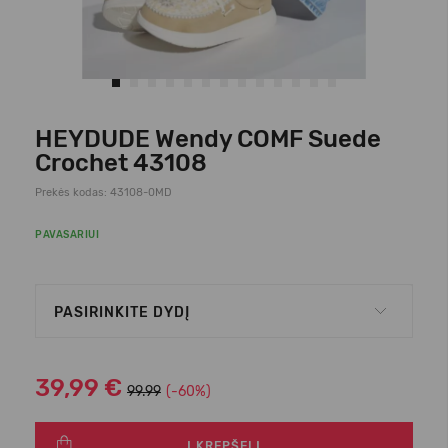
HEYDUDE Wendy COMF Suede
Crochet 43108
Prekės kodas: 43108-0MD
PAVASARIUI
PASIRINKITE DYDĮ
39,99 €
99.99
(-60%)
Į KREPŠELĮ