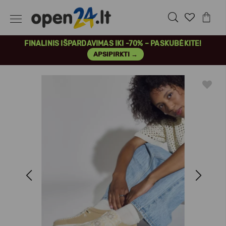
FINALINIS IŠPARDAVIMAS IKI -70% – PASKUBĖKITE!
APSIPIRKTI →
Previous
Next