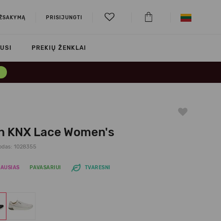
UŽSAKYMĄ
PRISIJUNGTI
USI
PREKIŲ ŽENKLAI
→
n KNX Lace Women's
odas: 1028355
AUSIAS
PAVASARIUI
TVARESNI