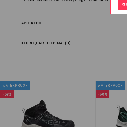
SU
APIE KEEN
KLIENTŲ ATSILIEPIMAI (0)
WATERPROOF
WATERPROOF
-59%
-60%