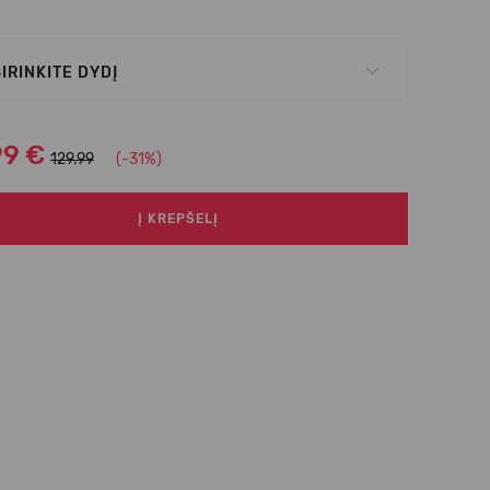
IRINKITE DYDĮ
99 €
129.99
(-31%)
Į KREPŠELĮ