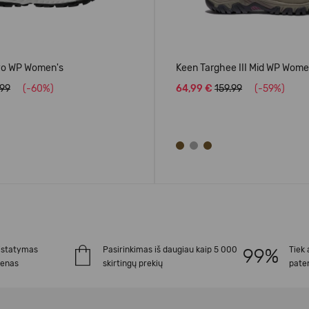
vo WP Women's
Keen Targhee III Mid WP Wome
.99
(-60%)
64,99 €
159.99
(-59%)
istatymas
Pasirinkimas iš daugiau kaip 5 000
Tiek 
ienas
skirtingų prekių
paten