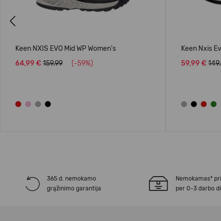
Previous
Keen NXIS EVO Mid WP Women's
Keen Nxis E
64,99 €
159.99
(-59%)
59,99 €
149
365 d. nemokamo
Nemokamas* pr
grąžinimo garantija
per 0-3 darbo d