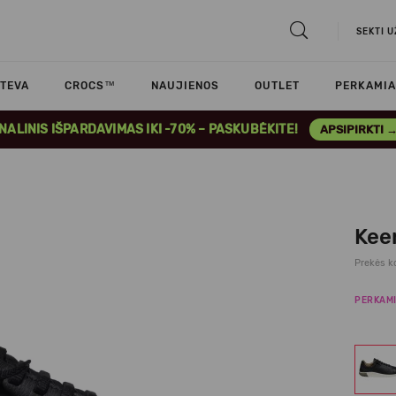
SEKTI 
TEVA
CROCS™
NAUJIENOS
OUTLET
PERKAMIA
INALINIS IŠPARDAVIMAS IKI -70% – PASKUBĖKITE!
APSIPIRKTI 
Kee
Prekės k
PERKAMI