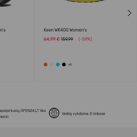
Next
n‘s
Keen WK400 Women's
64,99 €
159.99
(-59%)
+1
apsipirkusių OPEN24.LT liko
Veiklą vykdome 3 rinkose
kinti