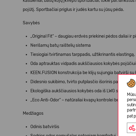
Kasdieniai, basų kojų įkvėpti sportbačiai, tokie pat lankstūs
pojūtį. Sportbačiai priglus ir judės kartu su jūsų pėda.
Savybės
„Original Fit“ – daugiau erdvės priekinei pėdos daliai ir 
Nerišamų batų raištelių sistema
Tiesiogiai tvirtinamas tarppadis, užtikrinantis elastingą,
Oda aptrauktas vidpadis aukščiausios kokybės pojūčiui 
KEEN.FUSION konstrukcija be klijų sujungia batviršį su k
Didesnio sukibimo, tvirto putplasčio išorinis padas užt
Ekologiška aukščiausios kokybės oda iš LWG sertifikuo
Mūsų
pers
„Eco Anti-Odor“ – natūraliai kvapų kontrolei be pesticid
suti
partn
Medžiagos
pat p
Odinis batviršis
Sodrios odos pamušalas patogiam komfortui