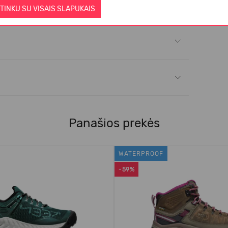
TINKU SU VISAIS SLAPUKAIS
Panašios prekės
WATERPROOF
-59%