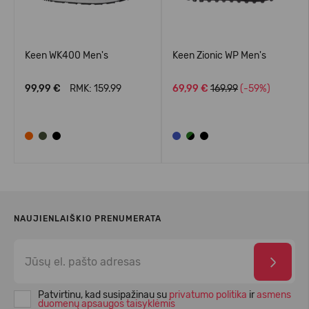
Keen WK400 Men's
Keen Zionic WP Men's
99,99 €
RMK: 159.99
69,99 €
169.99
(-59%)
NAUJIENLAIŠKIO PRENUMERATA
Patvirtinu, kad susipažinau su
privatumo politika
ir
asmens
duomenų apsaugos taisyklėmis