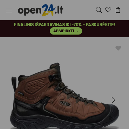
FINALINIS IŠPARDAVIMAS IKI -70% – PASKUBĖKITE!
APSIPIRKTI →
Previous
Next