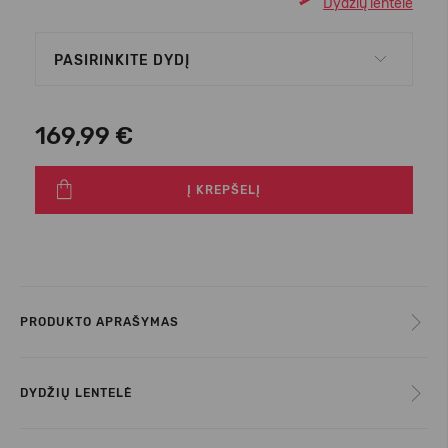
Dydžių lentelė
PASIRINKITE DYDĮ
169,99 €
Į KREPŠELĮ
PRODUKTO APRAŠYMAS
DYDŽIŲ LENTELĖ