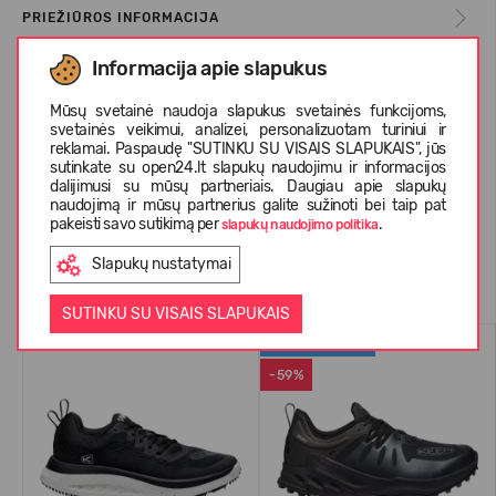
PRIEŽIŪROS INFORMACIJA
Informacija apie slapukus
APIE KEEN
Mūsų svetainė naudoja slapukus svetainės funkcijoms,
svetainės veikimui, analizei, personalizuotam turiniui ir
reklamai. Paspaudę "SUTINKU SU VISAIS SLAPUKAIS", jūs
sutinkate su open24.lt slapukų naudojimu ir informacijos
KLIENTŲ ATSILIEPIMAI (0)
dalijimusi su mūsų partneriais. Daugiau apie slapukų
naudojimą ir mūsų partnerius galite sužinoti bei taip pat
pakeisti savo sutikimą per
.
slapukų naudojimo politika
Slapukų nustatymai
Panašios prekės
SUTINKU SU VISAIS SLAPUKAIS
WATERPROOF
-59%