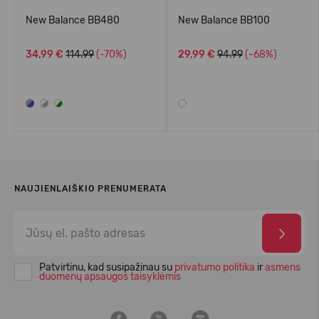
New Balance BB480
New Balance BB100
34,99 €
114.99
(-70%)
29,99 €
94.99
(-68%)
NAUJIENLAIŠKIO PRENUMERATA
Patvirtinu, kad susipažinau su
privatumo politika
ir
asmens
duomenų apsaugos taisyklėmis