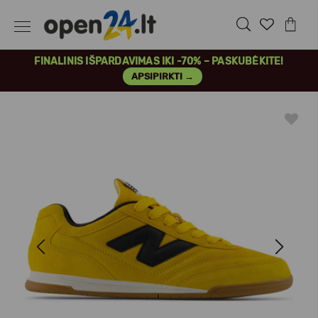
FINALINIS IŠPARDAVIMAS IKI -70% – PASKUBĖKITE!
APSIPIRKTI →
Previous
Next