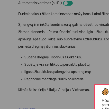
Automatinis vertimas (su DI)
Funkcionalus ir šiltas kombinezonas mažyliams. Labai šiltas i
Šį lengvą ir minkštą kombinezoną galima dėvėti po viršutini
žiemos dienomis.
„Reima Onesie“
turi viso ilgio užtrauk
apsauga apsaugo kaklą nuo subraižymo užtrauktuku. Kombi
perneša drėgmę į išorinius sluoksnius.
Sugeria drėgmę į išorinius sluoksnius;
Sudėtyje yra sertifikuotų perdirbtų pluoštų;
Ilgas užtrauktukas palengvina apsirengimą;
Pagrindinė medžiaga: 100% poliesteris.
Kilmės šalis: Kinija / Italija / Indija / Vietnamas.
Mūsų
pers