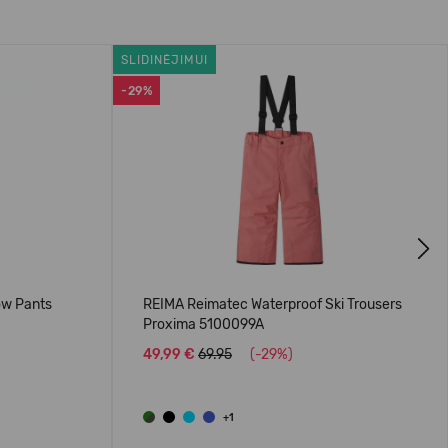
SLIDINĖJIMUI
-29%
Next
ow Pants
REIMA Reimatec Waterproof Ski Trousers
Proxima 5100099A
49,99 €
69.95
(-29%)
+1