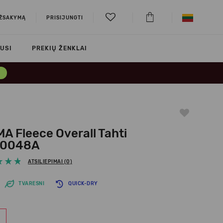
UŽSAKYMĄ
PRISIJUNGTI
USI
PREKIŲ ŽENKLAI
→
A Fleece Overall Tahti
00048A
ATSILIEPIMAI (0)
TVARESNI
QUICK-DRY