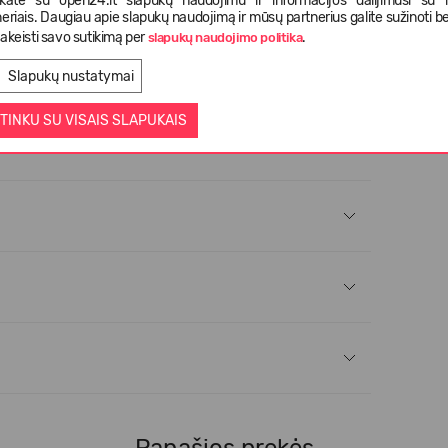
nkate su open24.lt slapukų naudojimu ir informacijos dalijimusi su
eriais. Daugiau apie slapukų naudojimą ir mūsų partnerius galite sužinoti be
akeisti savo sutikimą per
.
slapukų naudojimo politika
Slapukų nustatymai
TINKU SU VISAIS SLAPUKAIS