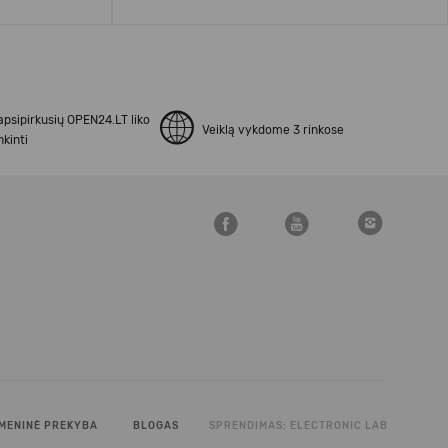
apsipirkusių OPEN24.LT liko
Veiklą vykdome 3 rinkose
kinti
MENINĖ PREKYBA
BLOGAS
SPRENDIMAS:
ELECTRONIC LAB