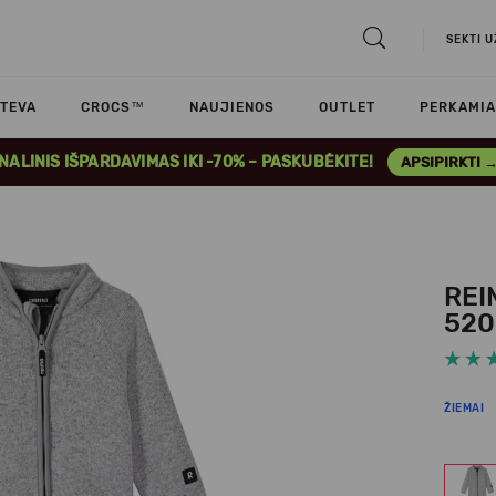
SEKTI 
TEVA
CROCS™
NAUJIENOS
OUTLET
PERKAMIA
INALINIS IŠPARDAVIMAS IKI -70% – PASKUBĖKITE!
APSIPIRKTI 
REIM
52
ŽIEMAI