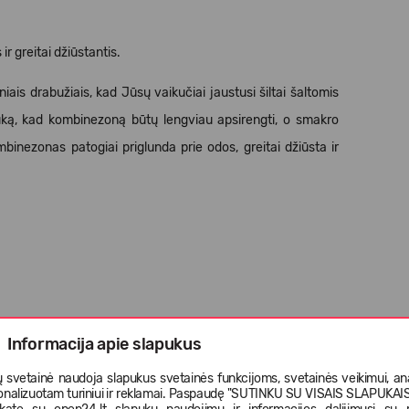
r greitai džiūstantis.
ais drabužiais, kad Jūsų vaikučiai jaustusi šiltai šaltomis
tuką, kad kombinezoną būtų lengviau apsirengti, o smakro
nezonas patogiai priglunda prie odos, greitai džiūsta ir
Informacija apie slapukus
 svetainė naudoja slapukus svetainės funkcijoms, svetainės veikimui, anal
onalizuotam turiniui ir reklamai. Paspaudę "SUTINKU SU VISAIS SLAPUKAIS"