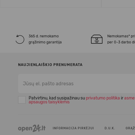
365 d. nemokamo
Nemokamas* pr
grąžinimo garantija
per 0-3 darbo d
NAUJIENLAIŠKIO PRENUMERATA
Patvirtinu, kad susipažinau su
privatumo politika
ir
asme
apsaugos taisyklėmis
INFORMACIJA PIRKĖJUI
D.U.K.
GRĄŽ