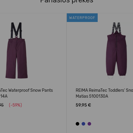
Panašios prekės
WATERPROOF
Tec Waterproof Snow Pants
REIMA ReimaTec Toddlers' Sn
114A
Matias 5100130A
95
(-59%)
59,95 €