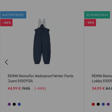
WATERPROOF
SLIDINĖJIMUI
-44%
-59%
Previous
REIMA ReimaTec Waterproof Winter Pants
REIMA Reima
Juoni 5100113A
Loikka 5100
44,99 €
79.95
(-44%)
34,99 €
84.