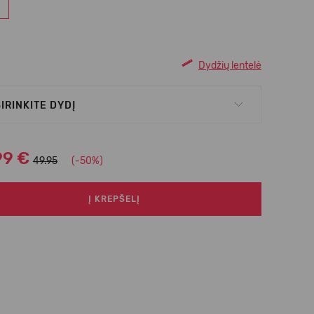
Dydžių lentelė
IRINKITE DYDĮ
99 €
49.95
(-50%)
Į KREPŠELĮ