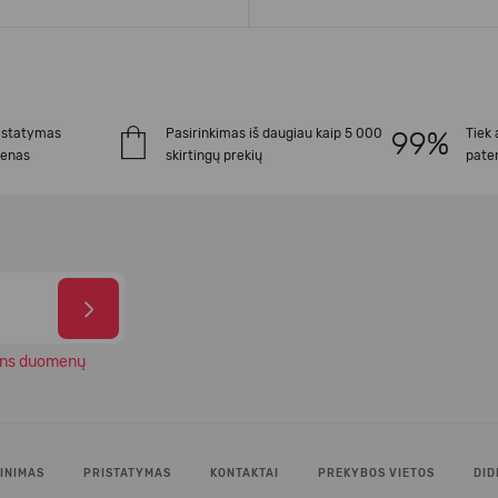
istatymas
Pasirinkimas iš daugiau kaip 5 000
Tiek 
ienas
skirtingų prekių
paten
ns duomenų
INIMAS
PRISTATYMAS
KONTAKTAI
PREKYBOS VIETOS
DID