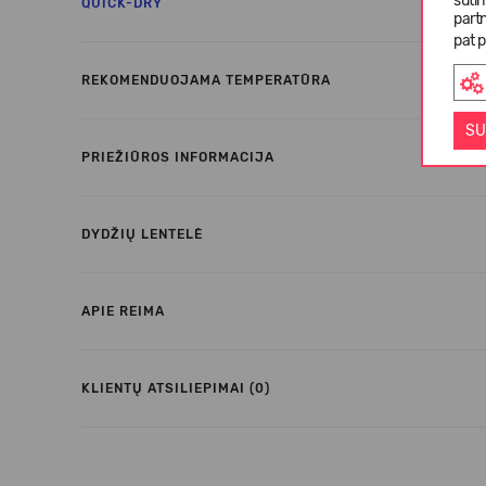
suti
QUICK-DRY
partn
pat p
REKOMENDUOJAMA TEMPERATŪRA
SU
PRIEŽIŪROS INFORMACIJA
DYDŽIŲ LENTELĖ
APIE REIMA
KLIENTŲ ATSILIEPIMAI (0)