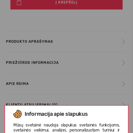
Į KREPŠELĮ
PRODUKTO APRAŠYMAS
PRIEŽIŪROS INFORMACIJA
APIE REIMA
KLIENTŲ ATSILIEPIMAI (0)
Informacija apie slapukus
Mūsų svetainė naudoja slapukus svetainės funkcijoms,
Panašios prekės
svetainės veikimui, analizei, personalizuotam turiniui ir