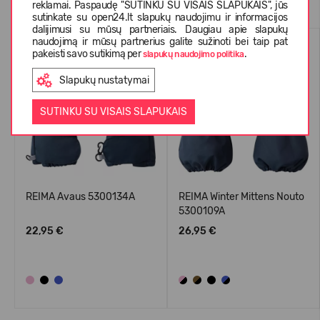
reklamai. Paspaudę "SUTINKU SU VISAIS SLAPUKAIS", jūs
sutinkate su open24.lt slapukų naudojimu ir informacijos
dalijimusi su mūsų partneriais. Daugiau apie slapukų
WATERPROOF
WATERPROOF
naudojimą ir mūsų partnerius galite sužinoti bei taip pat
pakeisti savo sutikimą per
.
slapukų naudojimo politika
Slapukų nustatymai
SUTINKU SU VISAIS SLAPUKAIS
REIMA Avaus 5300134A
REIMA Winter Mittens Nouto
5300109A
22,95 €
26,95 €