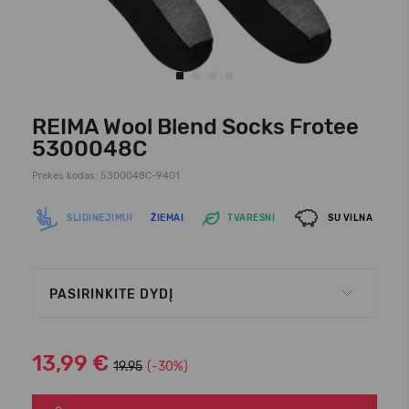
REIMA Wool Blend Socks Frotee
5300048C
Prekės kodas: 5300048C-9401
SLIDINĖJIMUI
ŽIEMAI
TVARESNI
SU VILNA
PASIRINKITE DYDĮ
13,99 €
19.95
(-30%)