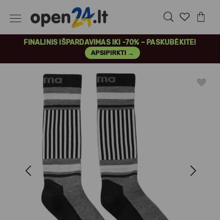
FINALINIS IŠPARDAVIMAS IKI -70% – PASKUBĖKITE!
APSIPIRKTI →
Previous
Next