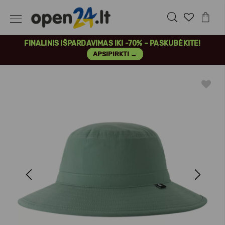
FINALINIS IŠPARDAVIMAS IKI -70% – PASKUBĖKITE!
APSIPIRKTI →
Previous
Next