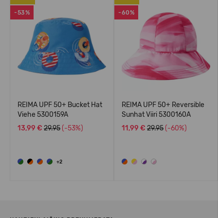
-53%
-60%
REIMA UPF 50+ Bucket Hat
REIMA UPF 50+ Reversible
Viehe 5300159A
Sunhat Viiri 5300160A
13,99 €
29.95
(-53%)
11,99 €
29.95
(-60%)
+2