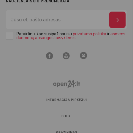
NAUJIENLAIŠKIO PRENUMERATA
Patvirtinu, kad susipažinau su
privatumo politika
ir
asmens
duomenų apsaugos taisyklėmis
INFORMACIJA PIRKĖJUI
D.U.K.
GRĄŽINIMAS