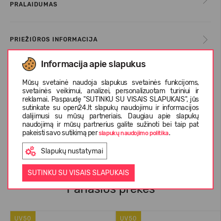
PRALAIDUMAS
PRIEŽIŪROS INFORMACIJA
Informacija apie slapukus
DYDŽIŲ LENTELĖ
Mūsų svetainė naudoja slapukus svetainės funkcijoms,
svetainės veikimui, analizei, personalizuotam turiniui ir
reklamai. Paspaudę "SUTINKU SU VISAIS SLAPUKAIS", jūs
sutinkate su open24.lt slapukų naudojimu ir informacijos
APIE REIMA
dalijimusi su mūsų partneriais. Daugiau apie slapukų
naudojimą ir mūsų partnerius galite sužinoti bei taip pat
pakeisti savo sutikimą per
.
slapukų naudojimo politika
KLIENTŲ ATSILIEPIMAI (0)
Slapukų nustatymai
SUTINKU SU VISAIS SLAPUKAIS
Panašios prekės
UV50
UV50