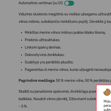
Automatinis vertimas (su DI)
Vidurinio sluoksnio megztinis su visiškai užsegamu užtrau
vilnos mišinio, suteikiančio minkštumo pojūtį. Dėvėkite jį k
Minkštas merino vilnos mišinys puikiai išlaiko šilumą;
Priekinis užtrauktukas;
Linksmi spalvų deriniai;
Dekoratyvinis ženkliukas;
Sudėtyje yra perdirbto pluošto;
Pagamintas iš merino vilnos, kuriai užauginti nenaudo
Pagrindinė medžiaga:
50 % merino vilna, 50 % perdirbtas p
Skalbti su panašiomis spalvomis, išvirkščiąja puse į išorę.
balikliais. Naudoti vilnos ploviklį. Džiovinant suteikti drab
Mūsų
pers
– 5 %.
suti