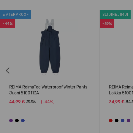
WATERPROOF
SLIDINĖJIMUI
-44%
-59%
Previous
REIMA ReimaTec Waterproof Winter Pants
REIMA Reima
Juoni 5100113A
Loikka 5100
44,99 €
79.95
(-44%)
34,99 €
84.