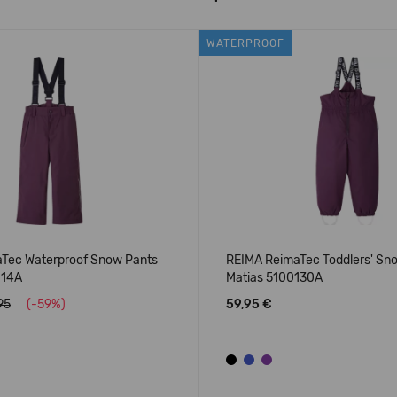
WATERPROOF
Tec Waterproof Snow Pants
REIMA ReimaTec Toddlers' Sn
114A
Matias 5100130A
95
(-59%)
59,95 €