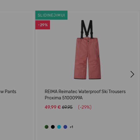
SLIDINĖJIMUI
-29%
Next
ow Pants
REIMA Reimatec Waterproof Ski Trousers
Proxima 5100099A
49,99 €
69.95
(-29%)
+1