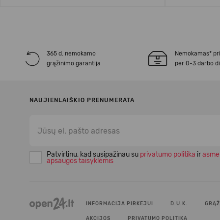
365 d. nemokamo
Nemokamas* pr
grąžinimo garantija
per 0-3 darbo d
NAUJIENLAIŠKIO PRENUMERATA
Patvirtinu, kad susipažinau su
privatumo politika
ir
asme
apsaugos taisyklėmis
INFORMACIJA PIRKĖJUI
D.U.K.
GRĄŽ
AKCIJOS
PRIVATUMO POLITIKA