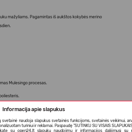
ktuku mažyliams. Pagamintas iš aukštos kokybės merino
asdien.
jamas Mulesingo procesas.
oliesteris.
Informacija apie slapukus
 Užtraukti užtrauktukus. Nenaudoti skalbimo priemonių su
užiui formą. Džiovinti kambario temperatūroje. Susitraukimas
 svetainė naudoja slapukus svetainės funkcijoms, svetainės veikimui, anal
onalizuotam turiniui ir reklamai. Paspaudę "SUTINKU SU VISAIS SLAPUKAIS"
nkate su open24.lt slapukų naudojimu ir informacijos dalijimusi su