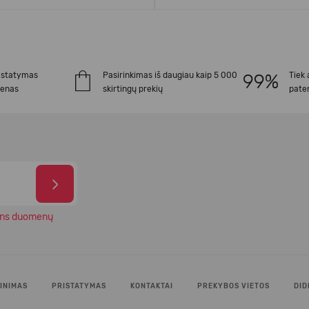
istatymas
Pasirinkimas iš daugiau kaip 5 000
Tiek 
ienas
skirtingų prekių
paten
ns duomenų
INIMAS
PRISTATYMAS
KONTAKTAI
PREKYBOS VIETOS
DID