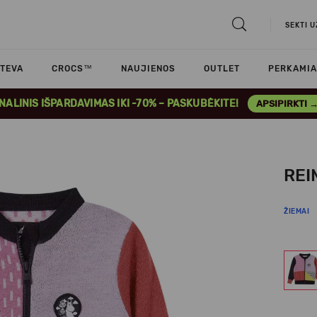
SEKTI 
TEVA
CROCS™
NAUJIENOS
OUTLET
PERKAMIA
INALINIS IŠPARDAVIMAS IKI -70% – PASKUBĖKITE!
APSIPIRKTI 
REI
ŽIEMAI