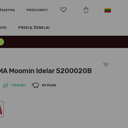
UŽSAKYMĄ
PRISIJUNGTI
USI
PREKIŲ ŽENKLAI
→
MA Moomin Idelar 5200020B
TVARESNI
SU VILNA