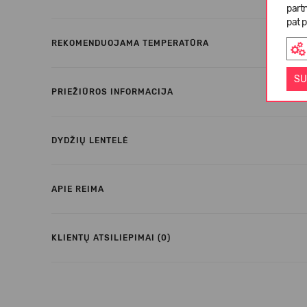
partn
pat p
REKOMENDUOJAMA TEMPERATŪRA
SU
PRIEŽIŪROS INFORMACIJA
DYDŽIŲ LENTELĖ
APIE REIMA
KLIENTŲ ATSILIEPIMAI (0)