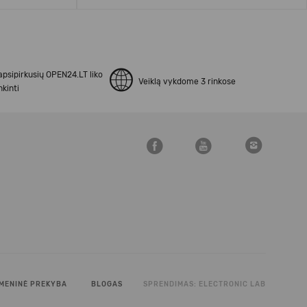
apsipirkusių OPEN24.LT liko
Veiklą vykdome 3 rinkose
kinti
MENINĖ PREKYBA
BLOGAS
SPRENDIMAS:
ELECTRONIC LAB