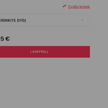
Dydžių lentelė
IRINKITE DYDĮ
95 €
Į KREPŠELĮ