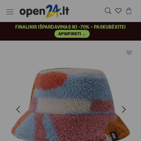
FINALINIS IŠPARDAVIMAS IKI -70% – PASKUBĖKITE!
APSIPIRKTI →
Previous
Next