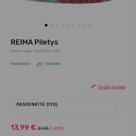
REIMA Piletys
Prekės kodas: 5300093A-3232
PAVASARIUI
TVARESNI
Dydžių lentelė
PASIRINKITE DYDĮ
13,99 €
34.95
(-60%)