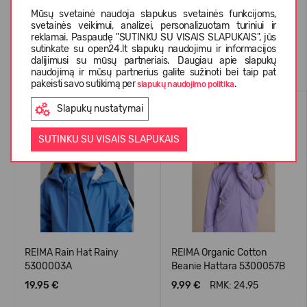
Mūsų svetainė naudoja slapukus svetainės funkcijoms,
svetainės veikimui, analizei, personalizuotam turiniui ir
reklamai. Paspaudę "SUTINKU SU VISAIS SLAPUKAIS", jūs
sutinkate su open24.lt slapukų naudojimu ir informacijos
Panašios prekės
dalijimusi su mūsų partneriais. Daugiau apie slapukų
naudojimą ir mūsų partnerius galite sužinoti bei taip pat
pakeisti savo sutikimą per
.
slapukų naudojimo politika
WATERPROOF
Slapukų nustatymai
SUTINKU SU VISAIS SLAPUKAIS
REIMA Rain Hat Rainy
REIMA Organic Cotton
5300003A
Beanie Hattara 5300057B
19,95 €
9,99 €
RMK: 24.95