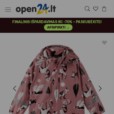
FINALINIS IŠPARDAVIMAS IKI -70% – PASKUBĖKITE!
APSIPIRKTI →
Previous
Next