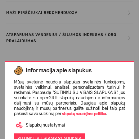
MAŽI PIRŠČIUKAI REKOMENDUOJA
ATSPARUMAS VANDENIUI / ŠILUMOS INDEKSAS / ORO
PRALAIDUMAS
REKOMENDUOJAMA TEMPERATŪRA
Informacija apie slapukus
Mūsų svetainė naudoja slapukus svetainės funkcijoms,
PRIEŽIŪROS INFORMACIJA
svetainės veikimui, analizei, personalizuotam turiniui ir
reklamai. Paspaudę "SUTINKU SU VISAIS SLAPUKAIS", jūs
sutinkate su open24.lt slapukų naudojimu ir informacijos
dalijimusi su mūsų partneriais. Daugiau apie slapukų
DYDŽIŲ LENTELĖ
naudojimą ir mūsų partnerius galite sužinoti bei taip pat
pakeisti savo sutikimą per
.
slapukų naudojimo politika
Slapukų nustatymai
APIE REIMA
SUTINKU SU VISAIS SLAPUKAIS