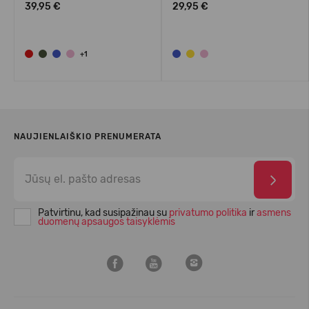
39,95 €
29,95 €
+1
NAUJIENLAIŠKIO PRENUMERATA
Patvirtinu, kad susipažinau su
privatumo politika
ir
asmens
duomenų apsaugos taisyklėmis