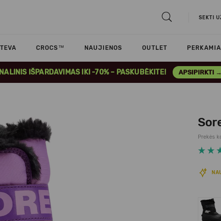
SEKTI 
TEVA
CROCS™
NAUJIENOS
OUTLET
PERKAMIA
INALINIS IŠPARDAVIMAS IKI -70% – PASKUBĖKITE!
APSIPIRKTI 
Sor
Prekės k
NA