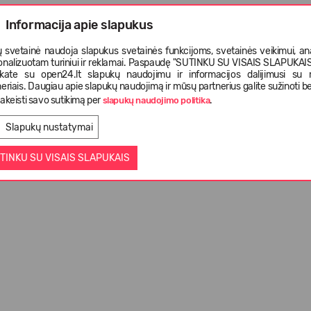
Informacija apie slapukus
 svetainė naudoja slapukus svetainės funkcijoms, svetainės veikimui, anal
onalizuotam turiniui ir reklamai. Paspaudę "SUTINKU SU VISAIS SLAPUKAIS"
nkate su open24.lt slapukų naudojimu ir informacijos dalijimusi su
eriais. Daugiau apie slapukų naudojimą ir mūsų partnerius galite sužinoti be
akeisti savo sutikimą per
.
slapukų naudojimo politika
Slapukų nustatymai
TINKU SU VISAIS SLAPUKAIS