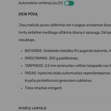
Automatinis vertimas (su DI)
ĮVEIK PŪGĄ
Jūsų mažylis jausis užtikrintai net ir pūgoje avėdamas šiuos
tvirta sintetinė medžiaga užtikrina šilumą ir apsaugą. Dėl 
nesuklups.
BATVIRŠIS: Sintetinės tekstilės PU pagrindo batviršis.
PAŠILTINIMAS: 200 g pašiltinimas;
TARPPADIS: 2,5 mm laminuotas veltinio tarppadis nuo š
PADAS: Injekciniu būdu suformuotas neperšlampamas ter
krypčių protektoriumi geresniam sukibimui;
Tinka smarkiai sningant.
DYDŽIŲ LENTELĖ