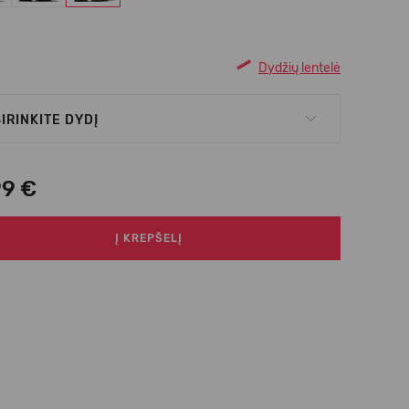
Dydžių lentelė
IRINKITE DYDĮ
99 €
Į KREPŠELĮ