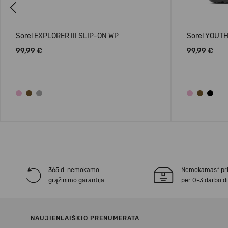
Previous
Sorel EXPLORER III SLIP-ON WP
Sorel YOUTH
99,99 €
99,99 €
365 d. nemokamo
Nemokamas* pr
grąžinimo garantija
per 0-3 darbo d
NAUJIENLAIŠKIO PRENUMERATA