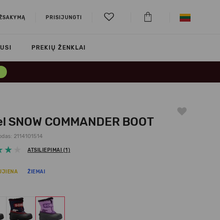
UŽSAKYMĄ
PRISIJUNGTI
USI
PREKIŲ ŽENKLAI
→
el SNOW COMMANDER BOOT
odas: 2114101514
ATSILIEPIMAI (1)
UJIENA
ŽIEMAI