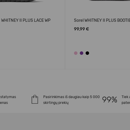
 WHITNEY II PLUS LACE WP
Sorel WHITNEY II PLUS BOOTI
99,99 €
istatymas
Pasirinkimas iš daugiau kaip 5 000
Tiek 
ienas
skirtingų prekių
paten