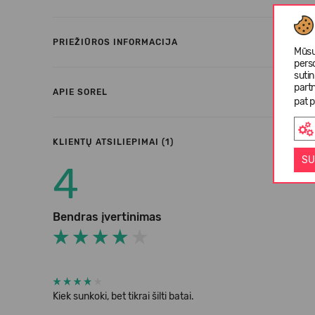
PRIEŽIŪROS INFORMACIJA
Mūsų
pers
suti
partn
APIE SOREL
pat p
KLIENTŲ ATSILIEPIMAI (1)
SU
4
Bendras įvertinimas
Kiek sunkoki, bet tikrai šilti batai.