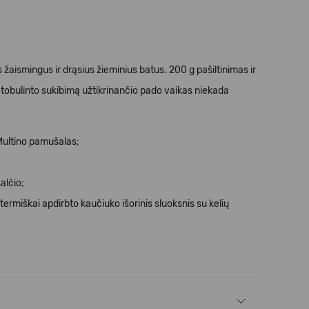
 žaismingus ir drąsius žieminius batus. 200 g pašiltinimas ir
patobulinto sukibimą užtikrinančio pado vaikas niekada
 Multino pamušalas;
alčio;
miškai apdirbto kaučiuko išorinis sluoksnis su kelių