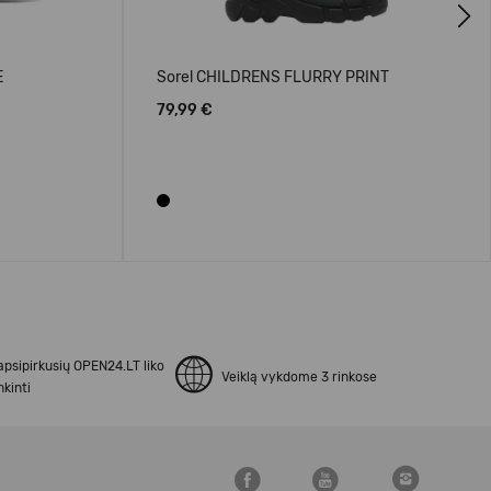
Next
E
Sorel CHILDRENS FLURRY PRINT
79,99 €
apsipirkusių OPEN24.LT liko
Veiklą vykdome 3 rinkose
kinti