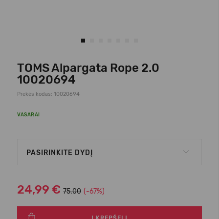
TOMS Alpargata Rope 2.0
10020694
Prekės kodas: 10020694
VASARAI
PASIRINKITE DYDĮ
24,99 €
75.00
(-67%)
Į KREPŠELĮ