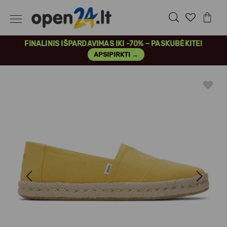
FINALINIS IŠPARDAVIMAS IKI -70% – PASKUBĖKITE!
APSIPIRKTI →
Previous
Next