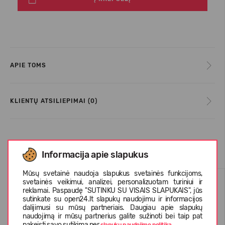
APIE TOMS
KLIENTŲ ATSILIEPIMAI (0)
Panašios prekės
Informacija apie slapukus
Mūsų svetainė naudoja slapukus svetainės funkcijoms,
VASARAI
VASARAI
svetainės veikimui, analizei, personalizuotam turiniui ir
reklamai. Paspaudę "SUTINKU SU VISAIS SLAPUKAIS", jūs
-67%
-71%
sutinkate su open24.lt slapukų naudojimu ir informacijos
dalijimusi su mūsų partneriais. Daugiau apie slapukų
naudojimą ir mūsų partnerius galite sužinoti bei taip pat
pakeisti savo sutikimą per
.