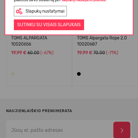
slapukų naudojimo politika
Slapukų nustatymai
SUTINKU SU VISAIS SLAPUKAIS
TOMS ALPARGATA
TOMS Alpargata Rope 2.0
10020656
10020687
19,99 €
60.00
(-67%)
19,99 €
70.00
(-71%)
NAUJIENLAIŠKIO PRENUMERATA