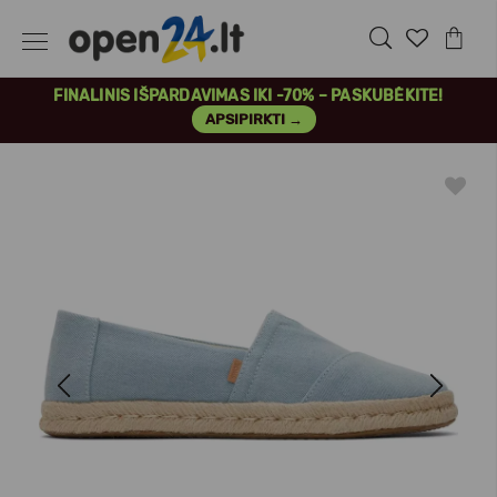
FINALINIS IŠPARDAVIMAS IKI -70% – PASKUBĖKITE!
APSIPIRKTI →
Previous
Next