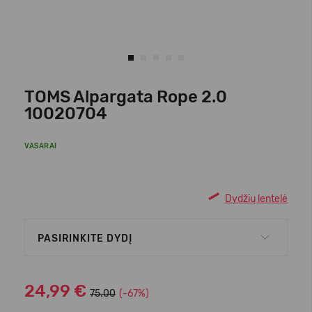
TOMS Alpargata Rope 2.0
10020704
VASARAI
Dydžių lentelė
PASIRINKITE DYDĮ
24,99 €
75.00
(-67%)