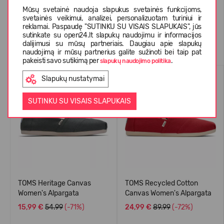
Mūsų svetainė naudoja slapukus svetainės funkcijoms,
svetainės veikimui, analizei, personalizuotam turiniui ir
reklamai. Paspaudę "SUTINKU SU VISAIS SLAPUKAIS", jūs
sutinkate su open24.lt slapukų naudojimu ir informacijos
Panašios prekės
dalijimusi su mūsų partneriais. Daugiau apie slapukų
naudojimą ir mūsų partnerius galite sužinoti bei taip pat
pakeisti savo sutikimą per
.
slapukų naudojimo politika
VASARAI
VASARAI
Slapukų nustatymai
-71%
-72%
SUTINKU SU VISAIS SLAPUKAIS
TOMS Heritage Canvas
TOMS Recycled Cotton
Women's Alpargata
Canvas Women's Alpargata
15,99 €
54.99
(-71%)
24,99 €
89.99
(-72%)