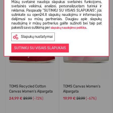
Mūsų svetainė naudoja slapukus svetainės funkcijoms,
svetainės veikimui, analizei, personalizuotam turiniui ir
reklamai. Paspaudę "SUTINKU SU VISAIS SLAPUKAIS", jūs
Panašios prekės
sutinkate su open24.lt slapukų naudojimu ir informacijos
dalijimusi su mūsų partneriais. Daugiau apie slapukų
naudojimą ir mūsų partnerius galite sužinoti bei taip pat
pakeisti savo sutikimą per
.
slapukų naudojimo politika
VASARAI
VASARAI
Slapukų nustatymai
-72%
-67%
SUTINKU SU VISAIS SLAPUKAIS
TOMS Recycled Cotton
TOMS Canvas Women's
Canvas Women's Alpargata
Alpargata
24,99 €
89.99
(-72%)
19,99 €
59.99
(-67%)