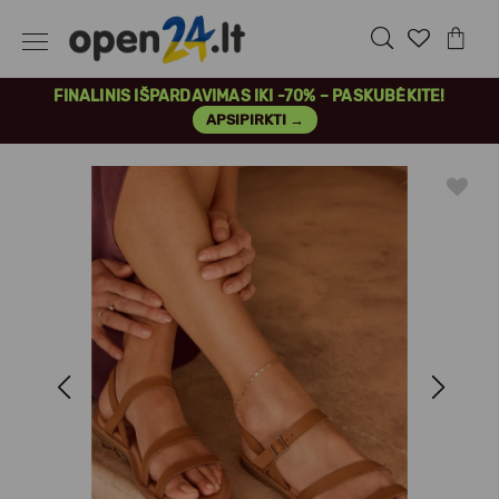
FINALINIS IŠPARDAVIMAS IKI -70% – PASKUBĖKITE!
APSIPIRKTI →
Previous
Next