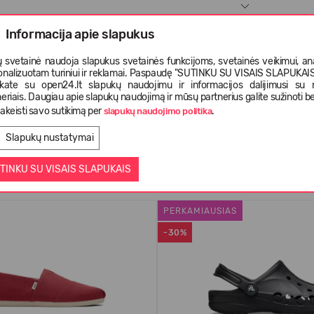
Informacija apie slapukus
 svetainė naudoja slapukus svetainės funkcijoms, svetainės veikimui, anal
onalizuotam turiniui ir reklamai. Paspaudę "SUTINKU SU VISAIS SLAPUKAIS"
nkate su open24.lt slapukų naudojimu ir informacijos dalijimusi su
eriais. Daugiau apie slapukų naudojimą ir mūsų partnerius galite sužinoti be
akeisti savo sutikimą per
.
slapukų naudojimo politika
Slapukų nustatymai
Panašios prekės
TINKU SU VISAIS SLAPUKAIS
PERKAMIAUSIAS
-30%