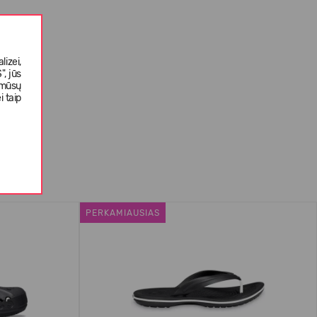
izei,
, jūs
 mūsų
i taip
PERKAMIAUSIAS