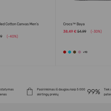
ed Cotton Canvas Men's
Crocs™ Baya
38,49 €
54.99
(-30%)
99
(-40%)
+10
istatymas
Pasirinkimas iš daugiau kaip 5 000
Tiek 
ienas
skirtingų prekių
paten