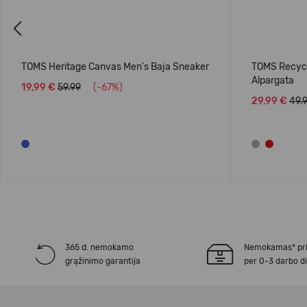
Previous
TOMS Heritage Canvas Men's Baja Sneaker
TOMS Recycl
Alpargata
19,99 €
59.99
(-67%)
29,99 €
49.
365 d. nemokamo
Nemokamas* pr
grąžinimo garantija
per 0-3 darbo d