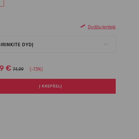
Dydžių lentelė
IRINKITE DYDĮ
99 €
74.99
(-73%)
Į KREPŠELĮ