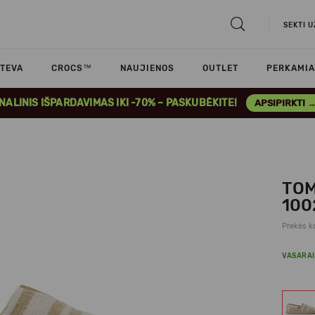
SEKTI 
TEVA
CROCS™
NAUJIENOS
OUTLET
PERKAMIA
INALINIS IŠPARDAVIMAS IKI -70% – PASKUBĖKITE!
APSIPIRKTI 
TOM
100
Prekės k
VASARAI