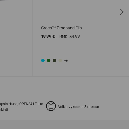
Next
Crocs™ Crocband Flip
19,99 €
RMK: 34.99
+6
apsipirkusių OPEN24.LT liko
Veiklą vykdome 3 rinkose
kinti