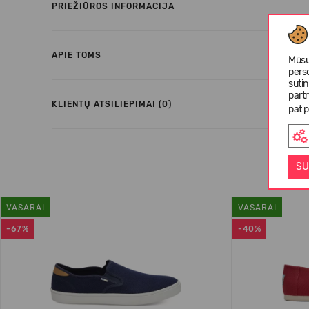
PRIEŽIŪROS INFORMACIJA
APIE TOMS
Mūsų
pers
suti
partn
KLIENTŲ ATSILIEPIMAI (0)
pat p
SU
VASARAI
VASARAI
-67%
-40%