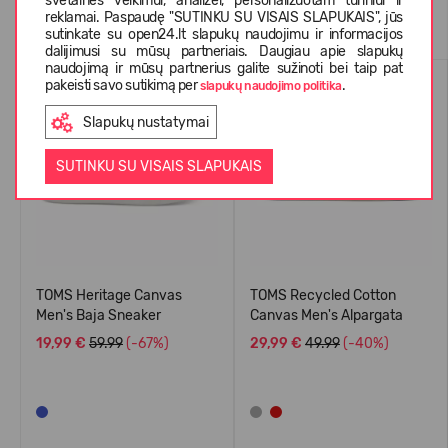
svetainės veikimui, analizei, personalizuotam turiniui ir
Panašios prekės
reklamai. Paspaudę "SUTINKU SU VISAIS SLAPUKAIS", jūs
sutinkate su open24.lt slapukų naudojimu ir informacijos
dalijimusi su mūsų partneriais. Daugiau apie slapukų
naudojimą ir mūsų partnerius galite sužinoti bei taip pat
VASARAI
VASARAI
pakeisti savo sutikimą per
.
slapukų naudojimo politika
-67%
-40%
Slapukų nustatymai
SUTINKU SU VISAIS SLAPUKAIS
TOMS Heritage Canvas
TOMS Recycled Cotton
Men's Baja Sneaker
Canvas Men's Alpargata
19,99 €
59.99
(-67%)
29,99 €
49.99
(-40%)