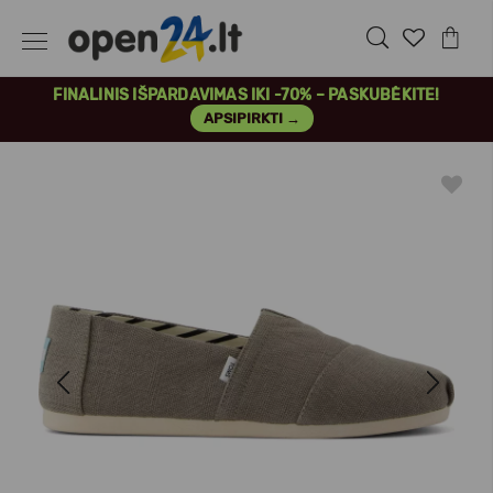
FINALINIS IŠPARDAVIMAS IKI -70% – PASKUBĖKITE!
APSIPIRKTI →
Previous
Next