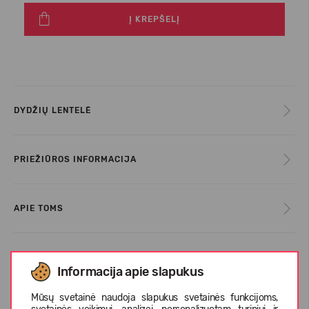
Į KREPŠELĮ
DYDŽIŲ LENTELĖ
PRIEŽIŪROS INFORMACIJA
APIE TOMS
KLIENTŲ ATSILIEPIMAI (0)
Informacija apie slapukus
Mūsų svetainė naudoja slapukus svetainės funkcijoms,