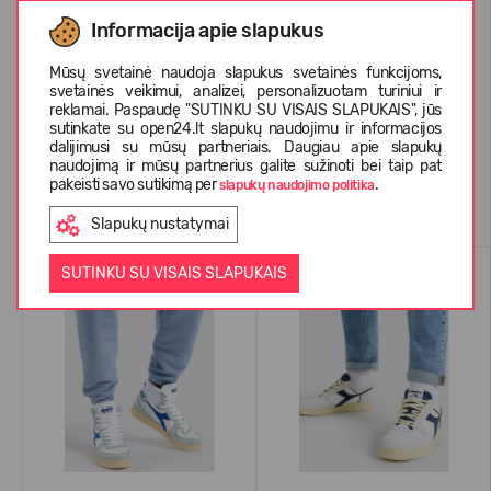
APIE DIADORA
Informacija apie slapukus
Mūsų svetainė naudoja slapukus svetainės funkcijoms,
svetainės veikimui, analizei, personalizuotam turiniui ir
KLIENTŲ ATSILIEPIMAI (1)
reklamai. Paspaudę "SUTINKU SU VISAIS SLAPUKAIS", jūs
sutinkate su open24.lt slapukų naudojimu ir informacijos
dalijimusi su mūsų partneriais. Daugiau apie slapukų
naudojimą ir mūsų partnerius galite sužinoti bei taip pat
pakeisti savo sutikimą per
.
slapukų naudojimo politika
Panašios prekės
Slapukų nustatymai
-70%
-70%
SUTINKU SU VISAIS SLAPUKAIS