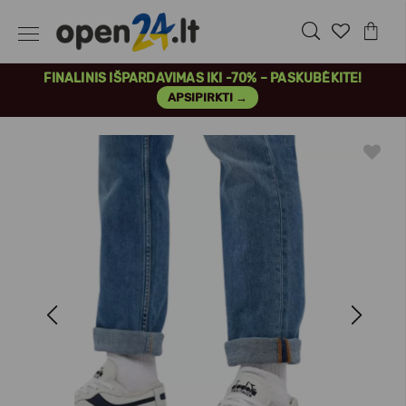
FINALINIS IŠPARDAVIMAS IKI -70% – PASKUBĖKITE!
APSIPIRKTI →
Previous
Next