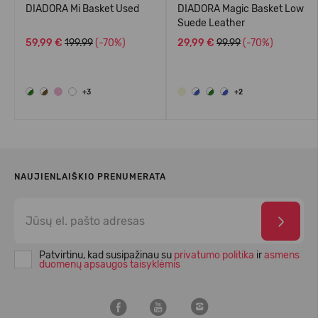
DIADORA Mi Basket Used
DIADORA Magic Basket Low
Suede Leather
59,99 €
199.99
(-70%)
29,99 €
99.99
(-70%)
+3
+2
NAUJIENLAIŠKIO PRENUMERATA
Patvirtinu, kad susipažinau su
privatumo politika
ir
asmens
duomenų apsaugos taisyklėmis