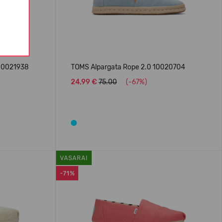
10021938
TOMS Alpargata Rope 2.0 10020704
24,99 €
75.00
(-67%)
VASARAI
-71%