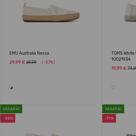
EMU Australia Nessa
TOMS White 
10021934
29,99 €
69.99
(-57%)
19,99 €
74.9
VASARAI
VASARAI
-33%
-71%