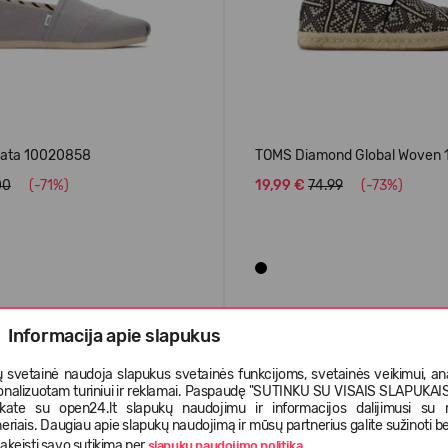
gata 10020858
TOMS Diamond Global Woven
00
(-71%)
19,99 €
74.99
(-73%)
Informacija apie slapukus
VASARAI
-73%
 svetainė naudoja slapukus svetainės funkcijoms, svetainės veikimui, anal
onalizuotam turiniui ir reklamai. Paspaudę "SUTINKU SU VISAIS SLAPUKAIS"
nkate su open24.lt slapukų naudojimu ir informacijos dalijimusi su
eriais. Daugiau apie slapukų naudojimą ir mūsų partnerius galite sužinoti be
akeisti savo sutikimą per
.
slapukų naudojimo politika