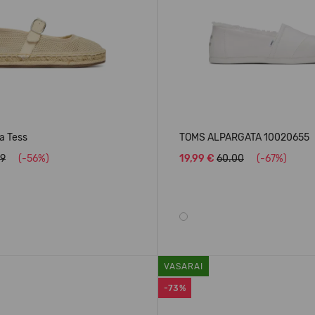
a Tess
TOMS ALPARGATA 10020655
99
(-56%)
19,99 €
60.00
(-67%)
VASARAI
-73%