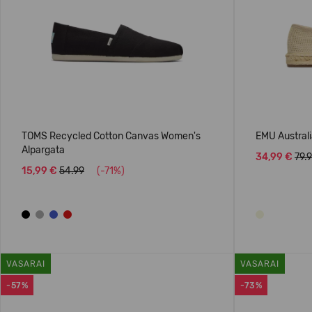
TOMS Recycled Cotton Canvas Women's
EMU Australi
Alpargata
34,99 €
79.
15,99 €
54.99
(-71%)
VASARAI
VASARAI
-57%
-73%