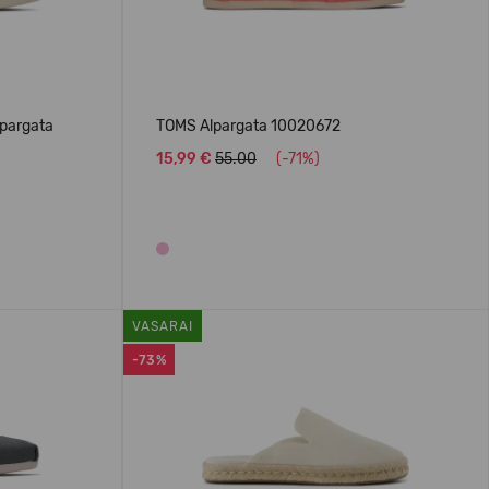
lpargata
TOMS Alpargata 10020672
15,99 €
55.00
(-71%)
VASARAI
-73%