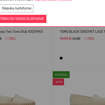
Slapukų nustatymai
TINKU SU VISAIS SLAPUKAIS
ose Two Tone Slub 10021943
TOMS BLACK CROCHET LACE 
9
(-73%)
19,99 €
74.99
(-73%)
VASARAI
-67%