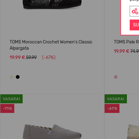
SU
TOMS Moroccan Crochet Women's Classic
TOMS Pale R
Alpargata
19,99 €
74.9
19,99 €
59.99
(-67%)
VASARAI
VASARAI
-71%
-67%