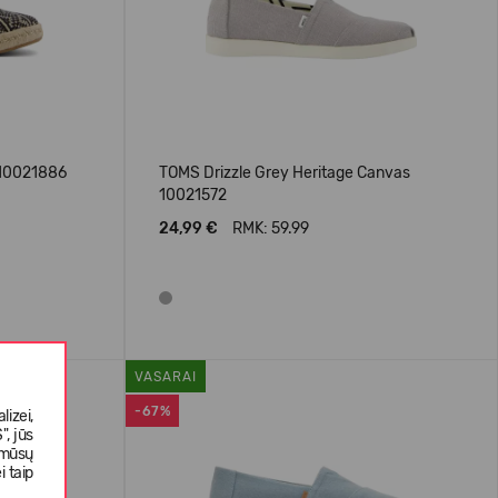
 10021886
TOMS Drizzle Grey Heritage Canvas
10021572
24,99 €
RMK: 59.99
VASARAI
-67%
izei,
, jūs
 mūsų
i taip