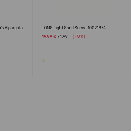
s Alpargata
TOMS Light Sand Suede 10021874
19,99 €
74.99
(-73%)