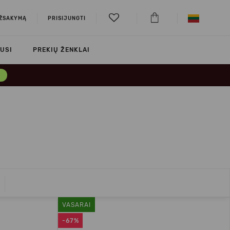
UŽSAKYMĄ
PRISIJUNGTI
USI
PREKIŲ ŽENKLAI
→
VASARAI
-67%