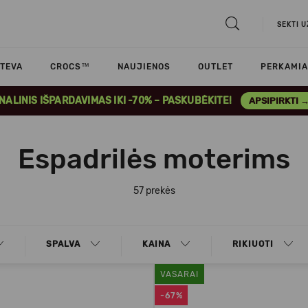
SEKTI 
TEVA
CROCS™
NAUJIENOS
OUTLET
PERKAMIA
INALINIS IŠPARDAVIMAS IKI -70% – PASKUBĖKITE!
APSIPIRKTI 
Espadrilės moterims
57 prekės
SPALVA
KAINA
RIKIUOTI
VASARAI
-67%