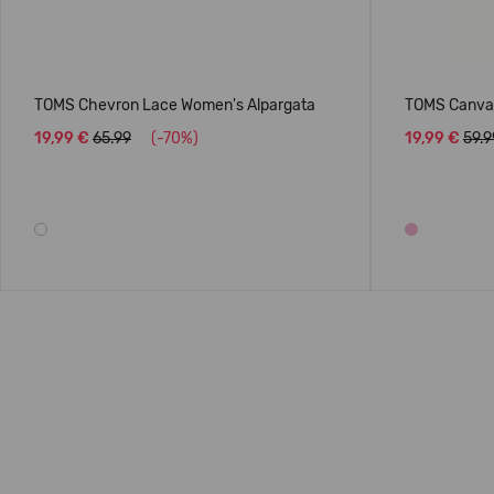
TOMS Chevron Lace Women's Alpargata
TOMS Canvas
19,99 €
65.99
(-70%)
19,99 €
59.9