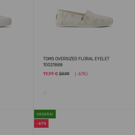
TOMS OVERSIZED FLORAL EYELET
10021888
19,99 €
59.99
(-67%)
VASARAI
-67%