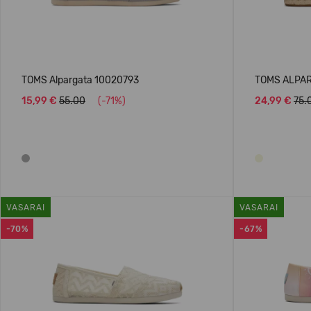
TOMS Alpargata 10020793
TOMS ALPAR
15,99 €
55.00
(-71%)
24,99 €
75.
VASARAI
VASARAI
-70%
-67%