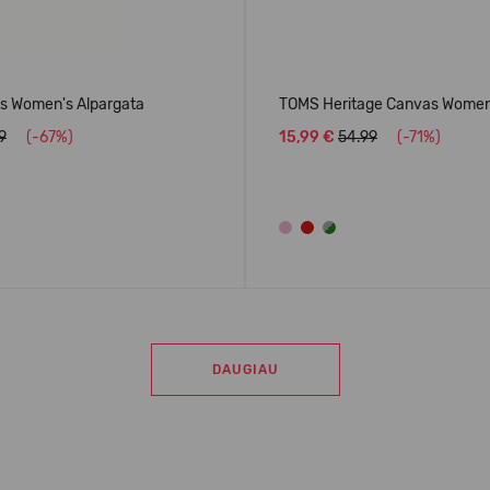
 Women's Alpargata
TOMS Heritage Canvas Women'
9
(-67%)
15,99 €
54.99
(-71%)
DAUGIAU