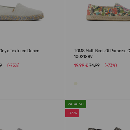
Onyx Textured Denim
TOMS Multi Birds Of Paradise 
10021889
9
(-73%)
19,99 €
74.99
(-73%)
VASARAI
-73%