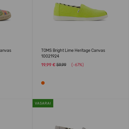
Canvas
TOMS Bright Lime Heritage Canvas
10021924
19,99 €
59.99
(-67%)
VASARAI