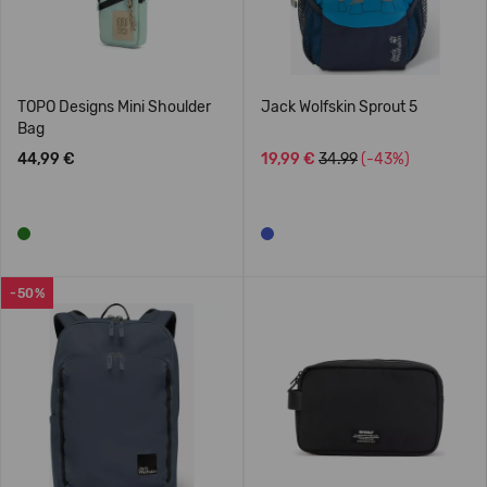
TOPO Designs Mini Shoulder
Jack Wolfskin Sprout 5
Bag
44,99 €
19,99 €
34.99
(-43%)
-50%