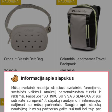
NAUJIENA
NAUJIENA
Crocs™ Classic Belt Bag
Columbia Landroamer Travel
Backpack
39,99 €
109,99 €
Informacija apie slapukus
Mūsų svetainė naudoja slapukus svetainės funkcijoms,
svetainės veikimui, analizei, personalizuotam turiniui ir
reklamai. Paspaudę "SUTINKU SU VISAIS SLAPUKAIS", jūs
sutinkate su open24.lt slapukų naudojimu ir informacijos
NAUJIENA
dalijimusi su mūsų partneriais. Daugiau apie slapukų
naudojimą ir mūsų partnerius galite sužinoti bei taip pat