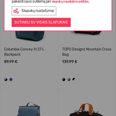
pakeisti savo sutikimą per
.
slapukų naudojimo politika
Slapukų nustatymai
SUTINKU SU VISAIS SLAPUKAIS
Columbia Convey III 27 L
TOPO Designs Mountain Cross
Backpack
Bag
89,99 €
139,99 €