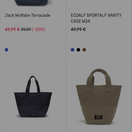
Jack Wolfskin Terracade
ECOALF SPORTALF VANITY
CASE W24
49,99 €
99.99
(-50%)
49,99 €