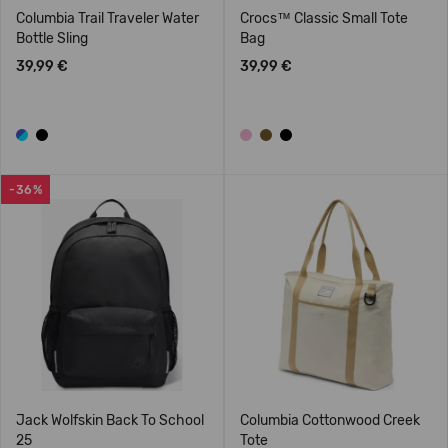
Columbia Trail Traveler Water
Crocs™ Classic Small Tote
Bottle Sling
Bag
39,99 €
39,99 €
-36%
Jack Wolfskin Back To School
Columbia Cottonwood Creek
25
Tote