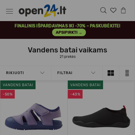
FINALINIS IŠPARDAVIMAS IKI -70% – PASKUBĖKITE!
APSIPIRKTI →
Vandens batai vaikams
21 prekės
RIKIUOTI
FILTRAI
VANDENS BATAI
VANDENS BATAI
-50%
-43%