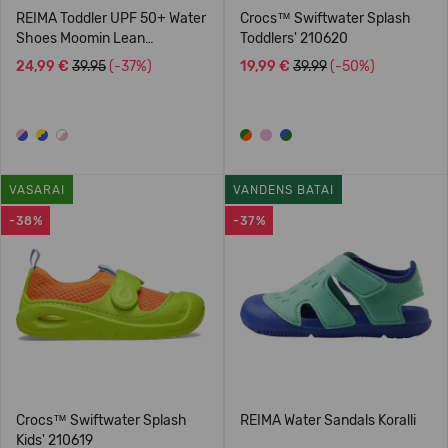
REIMA Toddler UPF 50+ Water
Crocs™ Swiftwater Splash
Shoes Moomin Lean
Toddlers' 210620
5400091M
24,99 €
39.95
(-37%)
19,99 €
39.99
(-50%)
VASARAI
VANDENS BATAI
-38%
-37%
Crocs™ Swiftwater Splash
REIMA Water Sandals Koralli
Kids' 210619