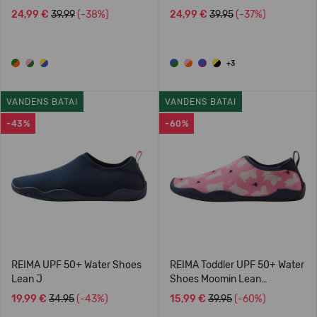
24,99 €
39.99
(-38%)
24,99 €
39.95
(-37%)
+3
VANDENS BATAI
VANDENS BATAI
-43%
-60%
REIMA UPF 50+ Water Shoes
REIMA Toddler UPF 50+ Water
Lean J
Shoes Moomin Lean
5400091M
19,99 €
34.95
(-43%)
15,99 €
39.95
(-60%)