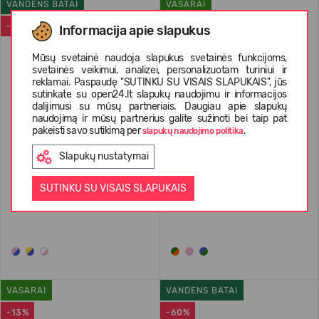
VANDENS BATAI
VASARAI
-37%
-25%
Informacija apie slapukus
Mūsų svetainė naudoja slapukus svetainės funkcijoms,
svetainės veikimui, analizei, personalizuotam turiniui ir
reklamai. Paspaudę "SUTINKU SU VISAIS SLAPUKAIS", jūs
sutinkate su open24.lt slapukų naudojimu ir informacijos
dalijimusi su mūsų partneriais. Daugiau apie slapukų
naudojimą ir mūsų partnerius galite sužinoti bei taip pat
pakeisti savo sutikimą per
.
slapukų naudojimo politika
Slapukų nustatymai
REIMA Toddler UPF 50+ Water
Crocs™ Swiftwater Splash
Shoes Moomin Lean
Toddlers' 210620
SUTINKU SU VISAIS SLAPUKAIS
5400091M
24,99 €
39.95
(-37%)
29,99 €
39.99
(-25%)
VASARAI
VANDENS BATAI
-13%
-60%