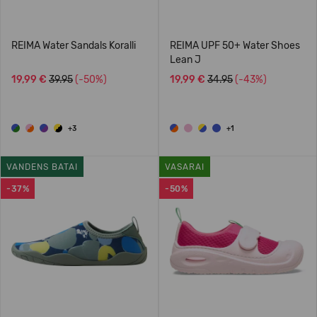
REIMA Water Sandals Koralli
REIMA UPF 50+ Water Shoes
Lean J
19,99 €
39.95
(-50%)
19,99 €
34.95
(-43%)
+3
+1
VANDENS BATAI
VASARAI
-37%
-50%