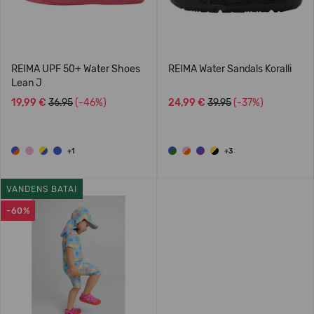
REIMA UPF 50+ Water Shoes
REIMA Water Sandals Koralli
Lean J
19,99 €
36.95
(-46%)
24,99 €
39.95
(-37%)
+1
+3
VANDENS BATAI
-60%