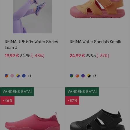
REIMA UPF 50+ Water Shoes
REIMA Water Sandals Koralli
Lean J
19,99 €
34.95
(-43%)
24,99 €
39.95
(-37%)
+1
+3
VANDENS BATAI
VANDENS BATAI
-46%
-37%