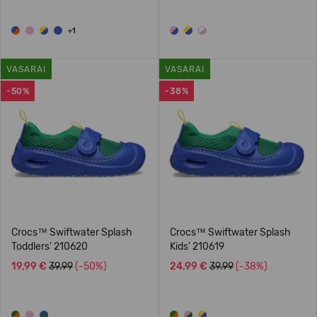
+1
VASARAI
VASARAI
-50%
-38%
Crocs™ Swiftwater Splash
Crocs™ Swiftwater Splash
Toddlers' 210620
Kids' 210619
19,99 €
39.99
(-50%)
24,99 €
39.99
(-38%)