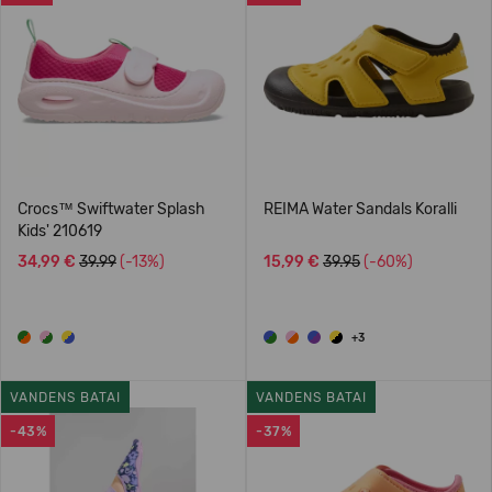
Crocs™ Swiftwater Splash
REIMA Water Sandals Koralli
Kids' 210619
34,99 €
39.99
(-13%)
15,99 €
39.95
(-60%)
+3
VANDENS BATAI
VANDENS BATAI
-43%
-37%