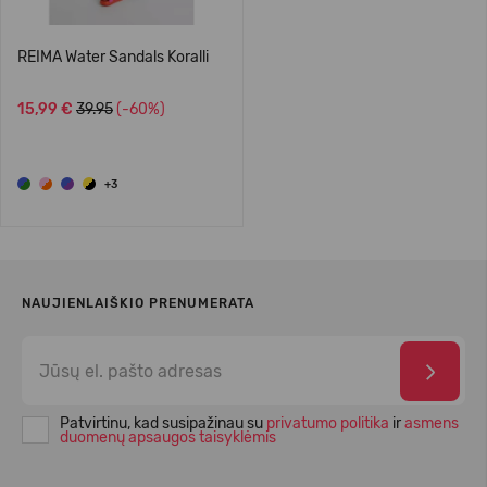
REIMA Water Sandals Koralli
15,99 €
39.95
(-60%)
+3
NAUJIENLAIŠKIO PRENUMERATA
Patvirtinu, kad susipažinau su
privatumo politika
ir
asmens
duomenų apsaugos taisyklėmis