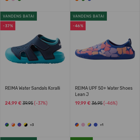
VANDENS BATAI
VANDENS BATAI
-37%
-46%
REIMA Water Sandals Koralli
REIMA UPF 50+ Water Shoes
Lean J
24,99 €
39.95
(-37%)
19,99 €
36.95
(-46%)
+3
+1