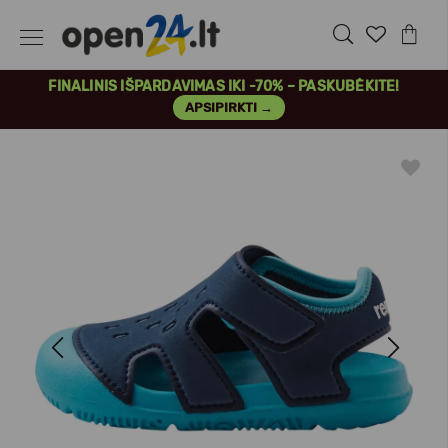
FINALINIS IŠPARDAVIMAS IKI -70% – PASKUBĖKITE!
APSIPIRKTI →
Previous
Next