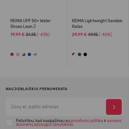
REIMA UPF 50+ Water
REIMA Lightweight Sandals
Shoes Lean J
Ratas
19,99 €
34.95
(-43%)
29,99 €
49.95
(-40%)
+1
NAUJIENLAIŠKIO PRENUMERATA
Patvirtinu, kad susipažinau su
privatumo politika
ir
asmens
duomenų apsaugos taisyklėmis