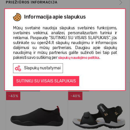
PRIEŽIŪROS INFORMACIJA
Informacija apie slapukus
APIE REIMA
Mūsų svetainė naudoja slapukus svetainės funkcijoms,
svetainės veikimui, analizei, personalizuotam turiniui ir
reklamai. Paspaudę "SUTINKU SU VISAIS SLAPUKAIS", jūs
sutinkate su open24.lt slapukų naudojimu ir informacijos
KLIENTŲ ATSILIEPIMAI (0)
dalijimusi su mūsų partneriais. Daugiau apie slapukų
naudojimą ir mūsų partnerius galite sužinoti bei taip pat
pakeisti savo sutikimą per
.
slapukų naudojimo politika
Panašios prekės
Slapukų nustatymai
SUTINKU SU VISAIS SLAPUKAIS
VANDENS BATAI
VASARAI
-43%
-40%