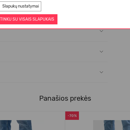
Slapukų nustatymai
TINKU SU VISAIS SLAPUKAIS
Panašios prekės
-70%