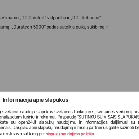
u išimamu „DD Comfort“ vidpadžiu ir „DD I Rebound“
togumą. „Duratech 5000“ padas suteikia puikų sukibimą ir
Informacija apie slapukus
 svetainė naudoja slapukus svetainės funkcijoms, svetainės veikimui, anal
onalizuotam turiniui ir reklamai. Paspaudę "SUTINKU SU VISAIS SLAPUKAIS"
“;
nkate su open24.lt slapukų naudojimu ir informacijos dalijimusi su
eriais. Daugiau apie slapukų naudojimą ir mūsų partnerius galite sužinoti be
akeisti savo sutikimą per
.
slapukų naudojimo politika