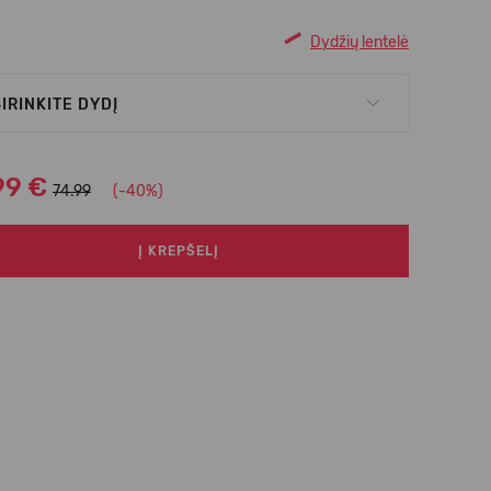
Dydžių lentelė
IRINKITE DYDĮ
99 €
74.99
(-40%)
Į KREPŠELĮ