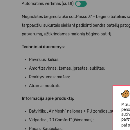
Automatinis vertimas (su DI)
Mėgaukitės bėgimu lauke su „Passo 3“ – bėgimo bateliais s
tarppadžiu, sukurtais siekiant padidinti bendrą batelių pa
patvarumą, užtikrindamas malonią bėgimo patirtį.
Techniniai duomenys:
Paviršius: kelias;
Amortizavimas: žemas, įprastas, aukštas;
Reaktyvumas: mažas;
Atrama: neutrali.
Informacija apie produktą:
Mūsų
pers
Batviršis:
„Air Mesh“ nailonas + PU zomšos „suprellsoft
suti
partn
Vidpadis: „
DD Comfort“ (išimamas);
pat p
Padas:
Kaučiukas;