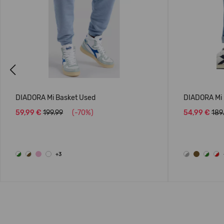
Previous
DIADORA Mi Basket Used
DIADORA Mi 
59,99 €
199.99
(-70%)
54,99 €
189
+3