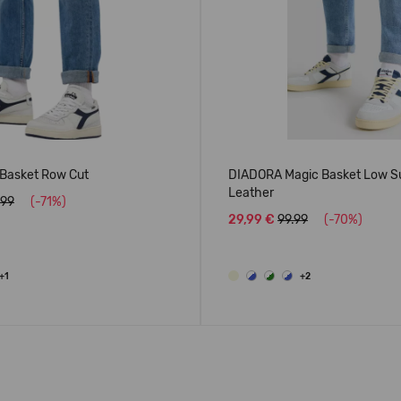
Basket Row Cut
DIADORA Magic Basket Low S
Leather
.99
(-71%)
29,99 €
99.99
(-70%)
+1
+2