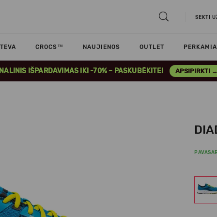
SEKTI 
TEVA
CROCS™
NAUJIENOS
OUTLET
PERKAMIA
INALINIS IŠPARDAVIMAS IKI -70% – PASKUBĖKITE!
APSIPIRKTI 
DIA
PAVASAR