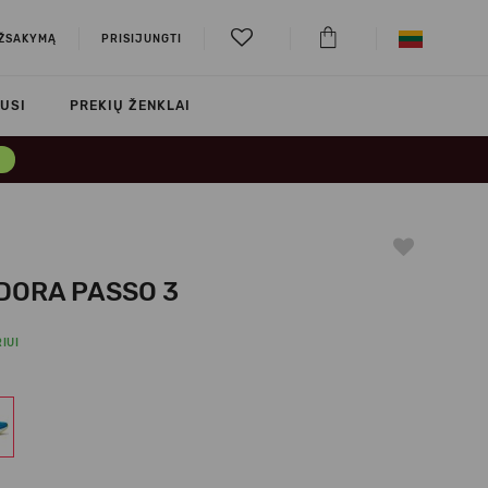
UŽSAKYMĄ
PRISIJUNGTI
USI
PREKIŲ ŽENKLAI
→
DORA PASSO 3
IUI