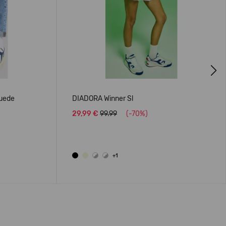
Next
uede
DIADORA Winner Sl
29,99 €
99.99
(-70%)
+1