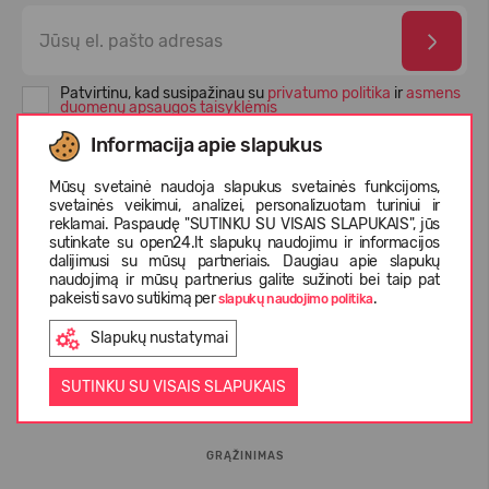
Patvirtinu, kad susipažinau su
privatumo politika
ir
asmens
duomenų apsaugos taisyklėmis
Informacija apie slapukus
Mūsų svetainė naudoja slapukus svetainės funkcijoms,
svetainės veikimui, analizei, personalizuotam turiniui ir
reklamai. Paspaudę "SUTINKU SU VISAIS SLAPUKAIS", jūs
sutinkate su open24.lt slapukų naudojimu ir informacijos
dalijimusi su mūsų partneriais. Daugiau apie slapukų
naudojimą ir mūsų partnerius galite sužinoti bei taip pat
pakeisti savo sutikimą per
.
slapukų naudojimo politika
Slapukų nustatymai
INFORMACIJA PIRKĖJUI
SUTINKU SU VISAIS SLAPUKAIS
D.U.K.
GRĄŽINIMAS