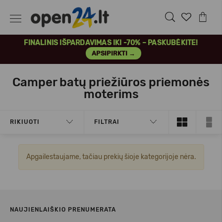
FINALINIS IŠPARDAVIMAS IKI -70% – PASKUBĖKITE!
APSIPIRKTI →
Camper batų priežiūros priemonės
moterims
RIKIUOTI
FILTRAI
Apgailestaujame, tačiau prekių šioje kategorijoje nėra.
NAUJIENLAIŠKIO PRENUMERATA