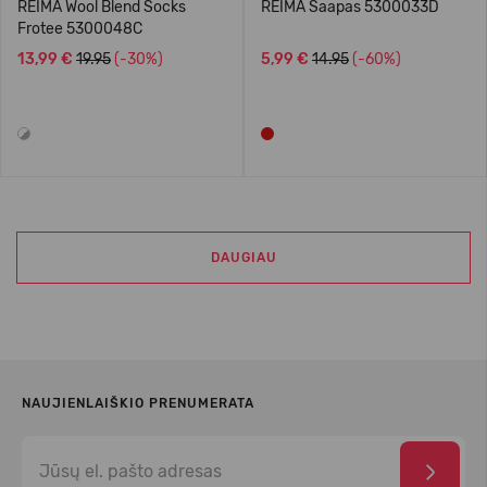
REIMA Wool Blend Socks
REIMA Saapas 5300033D
Frotee 5300048C
13,99 €
19.95
(-30%)
5,99 €
14.95
(-60%)
DAUGIAU
NAUJIENLAIŠKIO PRENUMERATA