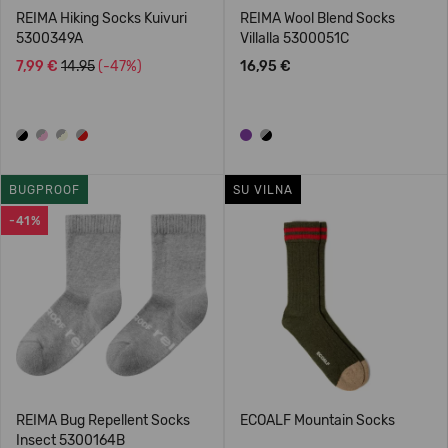
REIMA Hiking Socks Kuivuri
REIMA Wool Blend Socks
5300349A
Villalla 5300051C
7,99 €
14.95
(-47%)
16,95 €
BUGPROOF
SU VILNA
-41%
REIMA Bug Repellent Socks
ECOALF Mountain Socks
Insect 5300164B