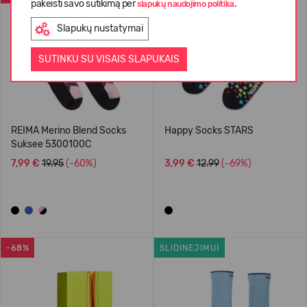
pakeisti savo sutikimą per
.
slapukų naudojimo politika
Slapukų nustatymai
SUTINKU SU VISAIS SLAPUKAIS
REIMA Merino Blend Socks
Happy Socks STARS
Suksee 5300100C
7,99 €
19.95
(-60%)
3,99 €
12.99
(-69%)
-68%
SLIDINĖJIMUI