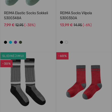
REIMA Elastic Socks Sokkeli
REIMA Socks Vilpola
5300348A
5300350A
7,99 €
12.95
(-38%)
13,99 €
14.95
(-6%)
SLIDINĖJIMUI
-60%
-30%