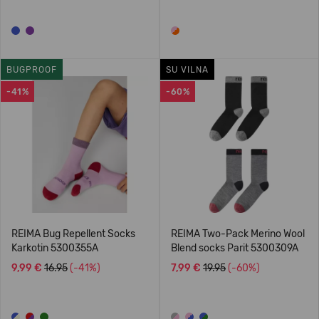
BUGPROOF
SU VILNA
-41%
-60%
REIMA Bug Repellent Socks
REIMA Two-Pack Merino Wool
Karkotin 5300355A
Blend socks Parit 5300309A
9,99 €
16.95
(-41%)
7,99 €
19.95
(-60%)