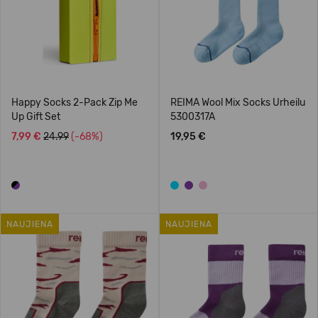
Happy Socks 2-Pack Zip Me
REIMA Wool Mix Socks Urheilu
Up Gift Set
5300317A
7,99 €
24.99
(-68%)
19,95 €
NAUJIENA
NAUJIENA