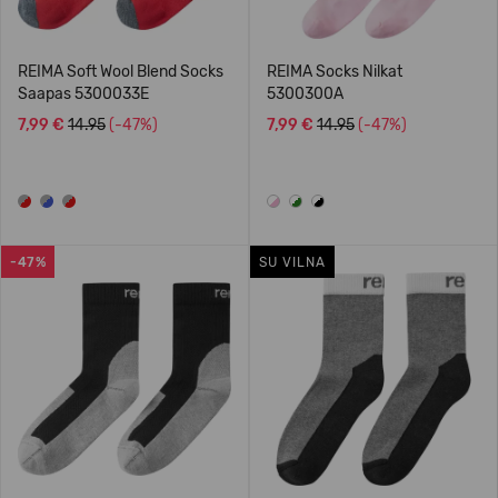
REIMA Soft Wool Blend Socks
REIMA Socks Nilkat
Saapas 5300033E
5300300A
7,99 €
14.95
(-47%)
7,99 €
14.95
(-47%)
-47%
SU VILNA