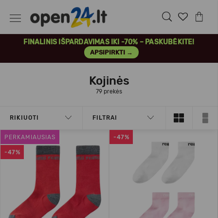
FINALINIS IŠPARDAVIMAS IKI -70% – PASKUBĖKITE!
APSIPIRKTI →
Kojinės
79 prekės
RIKIUOTI
FILTRAI
PERKAMIAUSIAS
-47%
-47%