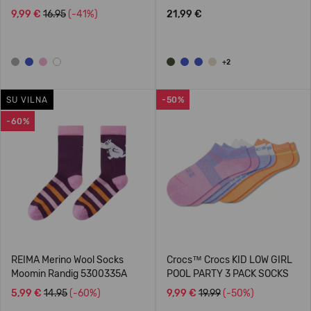
9,99 €
16.95
(-41%)
21,99 €
+2
SU VILNA
-50%
-60%
REIMA Merino Wool Socks
Crocs™ Crocs KID LOW GIRL
Moomin Randig 5300335A
POOL PARTY 3 PACK SOCKS
5,99 €
14.95
(-60%)
9,99 €
19.99
(-50%)