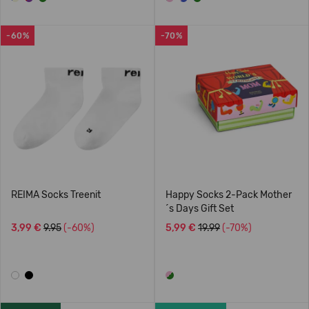
-60%
-70%
REIMA Socks Treenit
Happy Socks 2-Pack Mother
´s Days Gift Set
3,99 €
9.95
(-60%)
5,99 €
19.99
(-70%)