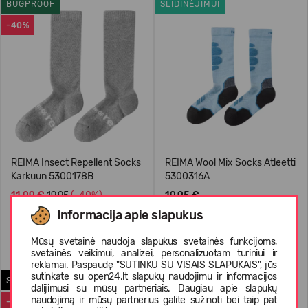
BUGPROOF
SLIDINĖJIMUI
-40%
REIMA Insect Repellent Socks
REIMA Wool Mix Socks Atleetti
Karkuun 5300178B
5300316A
11,99 €
19.95
(-40%)
19,95 €
Informacija apie slapukus
Mūsų svetainė naudoja slapukus svetainės funkcijoms,
svetainės veikimui, analizei, personalizuotam turiniui ir
reklamai. Paspaudę "SUTINKU SU VISAIS SLAPUKAIS", jūs
sutinkate su open24.lt slapukų naudojimu ir informacijos
SU VILNA
-69%
dalijimusi su mūsų partneriais. Daugiau apie slapukų
naudojimą ir mūsų partnerius galite sužinoti bei taip pat
-60%