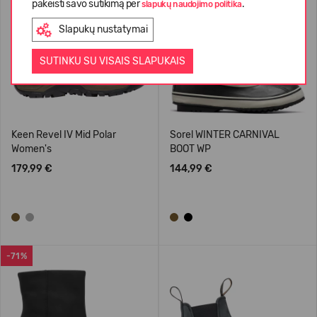
pakeisti savo sutikimą per
.
slapukų naudojimo politika
Slapukų nustatymai
SUTINKU SU VISAIS SLAPUKAIS
Keen Revel IV Mid Polar
Sorel WINTER CARNIVAL
Women's
BOOT WP
179,99 €
144,99 €
-71%