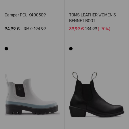
Camper PEU K400509
TOMS LEATHER WOMEN'S
BENNET BOOT
94,99 €
RMK: 194.99
39,99 €
134.99
(-70%)