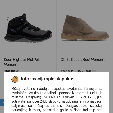
Keen Hightrail Mid Polar
Clarks Desert Boot Women's
Women's
159,99 €
79,99 €
RMK: 159.99
Informacija apie slapukus
Mūsų svetainė naudoja slapukus svetainės funkcijoms,
svetainės veikimui, analizei, personalizuotam turiniui ir
reklamai. Paspaudę "SUTINKU SU VISAIS SLAPUKAIS", jūs
sutinkate su open24.lt slapukų naudojimu ir informacijos
WATERPROOF
dalijimusi su mūsų partneriais. Daugiau apie slapukų
naudojimą ir mūsų partnerius galite sužinoti bei taip pat