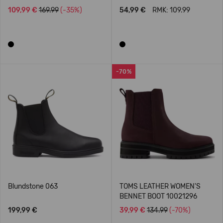
109,99 €
169.99
(-35%)
54,99 €
RMK: 109.99
-70%
Blundstone 063
TOMS LEATHER WOMEN'S
BENNET BOOT 10021296
199,99 €
39,99 €
134.99
(-70%)