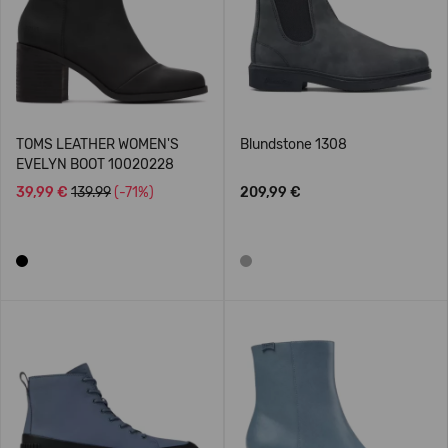
TOMS LEATHER WOMEN'S
Blundstone 1308
EVELYN BOOT 10020228
39,99 €
139.99
(-71%)
209,99 €