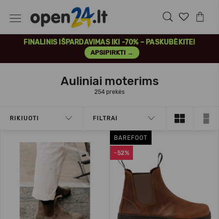
FINALINIS IŠPARDAVIMAS IKI -70% – PASKUBĖKITE!
APSIPIRKTI →
Auliniai moterims
254 prekės
RIKIUOTI
FILTRAI
BAREFOOT
-52%