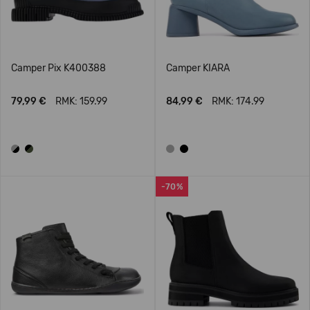
Camper Pix K400388
Camper KIARA
79,99 €
RMK: 159.99
84,99 €
RMK: 174.99
-70%