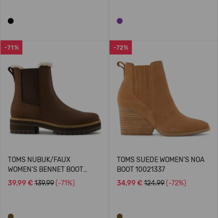
-71%
-72%
TOMS NUBUK/FAUX
TOMS SUEDE WOMEN'S NOA
WOMEN'S BENNET BOOT
BOOT 10021337
10021285
39,99 €
139.99
(-71%)
34,99 €
124.99
(-72%)