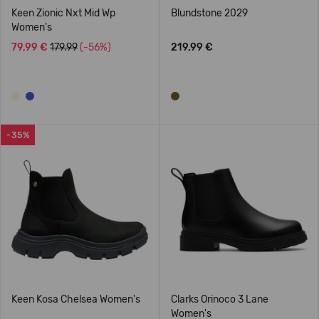
Keen Zionic Nxt Mid Wp
Blundstone 2029
Women's
79,99 €
179.99
(-56%)
219,99 €
-35%
Keen Kosa Chelsea Women's
Clarks Orinoco 3 Lane
Women's