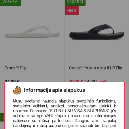
VASARAI
VASARAI
-56%
Crocs™ Flip
Crocs™ Yukon Vista II LR Flip
24,99 €
19,99 €
44.99
(-56%)
Informacija apie slapukus
Mūsų svetainė naudoja slapukus svetainės funkcijoms,
svetainės veikimui, analizei, personalizuotam turiniui ir
reklamai. Paspaudę "SUTINKU SU VISAIS SLAPUKAIS", jūs
sutinkate su open24.lt slapukų naudojimu ir informacijos
VASARAI
VASARAI
dalijimusi su mūsų partneriais. Daugiau apie slapukų
naudojimą ir mūsų partnerius galite sužinoti bei taip pat
-30%