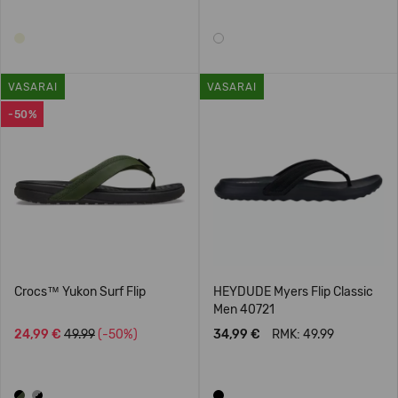
VASARAI
VASARAI
-50%
Crocs™ Yukon Surf Flip
HEYDUDE Myers Flip Classic
Men 40721
24,99 €
49.99
(-50%)
34,99 €
RMK: 49.99