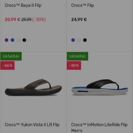
Crocs™ Baya II Flip
Crocs™ Flip
20,99 €
29.99
(-30%)
24,99 €
VASARAI
VASARAI
-56%
-50%
Crocs™ Yukon Vista II LR Flip
Crocs™ InMotion LiteRide Flip
Men's