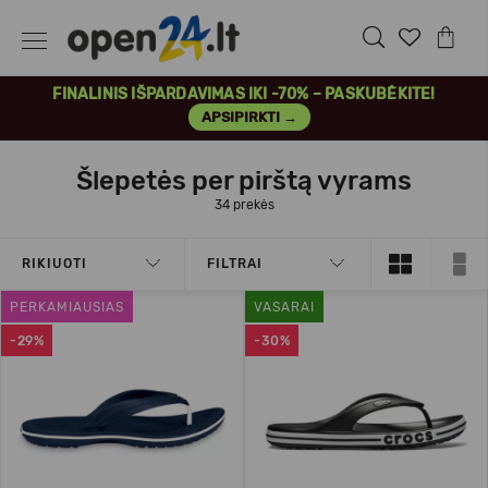
FINALINIS IŠPARDAVIMAS IKI -70% – PASKUBĖKITE!
APSIPIRKTI →
Šlepetės per pirštą vyrams
34 prekės
RIKIUOTI
FILTRAI
PERKAMIAUSIAS
VASARAI
-29%
-30%