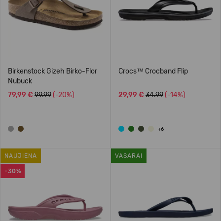
Birkenstock Gizeh Birko-Flor
Crocs™ Crocband Flip
Nubuck
79,99 €
99.99
(-20%)
29,99 €
34.99
(-14%)
+6
NAUJIENA
VASARAI
-30%