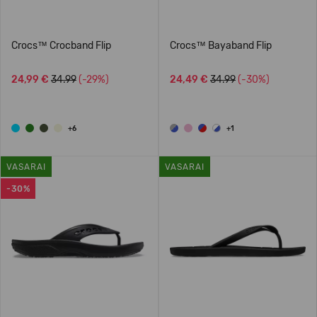
Crocs™ Crocband Flip
Crocs™ Bayaband Flip
24,99 €
34.99
(-29%)
24,49 €
34.99
(-30%)
+6
+1
VASARAI
VASARAI
-30%