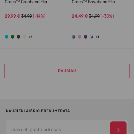
Crocs™ Crocband Flip
Crocs™ Bayaband Flip
29,99 €
34.99
(-14%)
24,49 €
34.99
(-30%)
+6
+1
DAUGIAU
NAUJIENLAIŠKIO PRENUMERATA