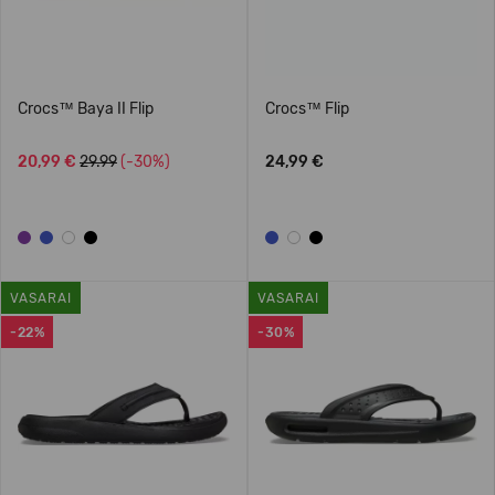
Crocs™ Baya II Flip
Crocs™ Flip
20,99 €
29.99
(-30%)
24,99 €
VASARAI
VASARAI
-22%
-30%