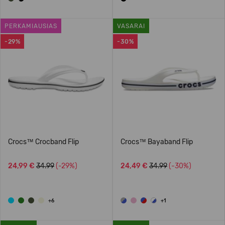
PERKAMIAUSIAS
VASARAI
-29%
-30%
Crocs™ Crocband Flip
Crocs™ Bayaband Flip
24,99 €
34.99
(-29%)
24,49 €
34.99
(-30%)
+6
+1