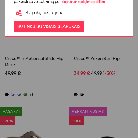
pakeisti savo sutikimą per
.
slapukų naudojimo politika
Slapukų nustatymai
SUTINKU SU VISAIS SLAPUKAIS
Crocs™ InMotion LiteRide Flip
Crocs™ Yukon Surf Flip
Men's
49,99 €
34,99 €
49.99
(-30%)
+1
VASARAI
PERKAMIAUSIAS
-20%
-14%