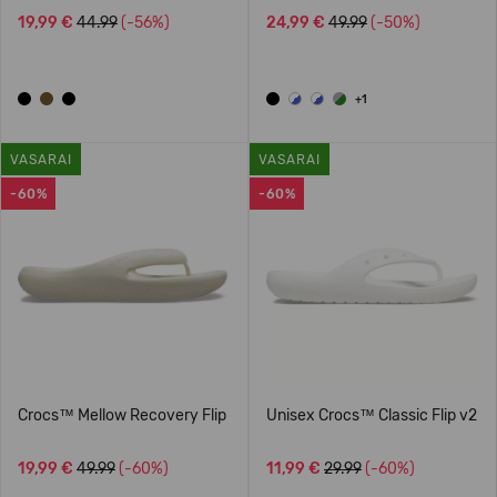
19,99 €
44.99
(-56%)
24,99 €
49.99
(-50%)
+1
VASARAI
VASARAI
-60%
-60%
Crocs™ Mellow Recovery Flip
Unisex Crocs™ Classic Flip v2
19,99 €
49.99
(-60%)
11,99 €
29.99
(-60%)