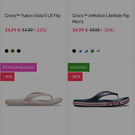
Crocs™ Yukon Vista II LR Flip
Crocs™ InMotion LiteRide Flip
Men's
34,99 €
44.99
(-22%)
34,99 €
49.99
(-30%)
+1
PERKAMIAUSIAS
VASARAI
-14%
-30%