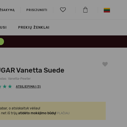
UŽSAKYMĄ
PRISIJUNGTI
USI
PREKIŲ ŽENKLAI
→
GAR Vanetta Suede
odas: Vanetta-Pewter
ATSILIEPIMAI (3)
abar, o atsiskaityk vėliau!
 net iš trijų
atidėto mokėjimo būdų!
PLAČIAU