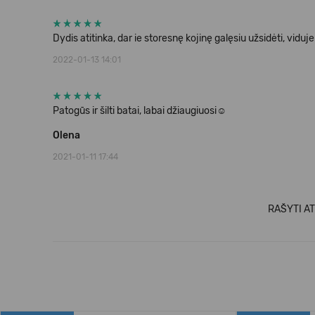
Dydis atitinka, dar ie storesnę kojinę galęsiu užsidėti, vidu
2022-01-13 14:01
Patogūs ir šilti batai, labai džiaugiuosi☺
Olena
2021-01-11 17:44
RAŠYTI AT