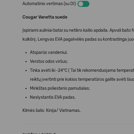
Automatinis vertimas (su DI)
Cougar Vanetta suede
Įspiriami auliniai batai su netikro kailio apdaila. Apvali bato f
kulkšnį. Lengvas EVA pagalvėlės padas su kontrastinga juo
Atsparūs
vandeniui;
Verstos odos viršus;
Tinka avėti iki -
24
°C ( Tai tik rekomenduojama temperat
reiktų įvertinti prie kokios temperatūros galite avėti šiu
Mink
štas poliesterio pamušalas;
Neslystantis EVA padas.
Kilmės šalis: Kinija/ Vietnamas.