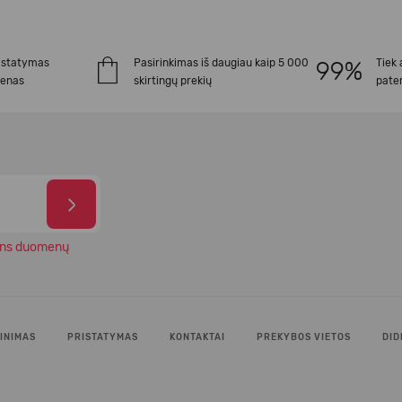
istatymas
Pasirinkimas iš daugiau kaip 5 000
Tiek 
ienas
skirtingų prekių
paten
ns duomenų
INIMAS
PRISTATYMAS
KONTAKTAI
PREKYBOS VIETOS
DID