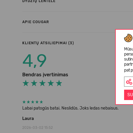
DYDŽIŲ LENTELĖ
APIE COUGAR
KLIENTŲ ATSILIEPIMAI (3)
Mūsų
4,9
pers
suti
partn
pat p
Bendras įvertinimas
SU
Labai patogūs batai. Neslidūs. Joks ledas nebaisus.
Laura
2026-03-02 15:52