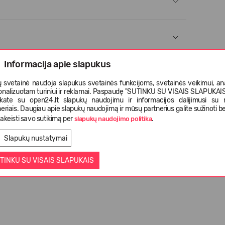
Informacija apie slapukus
 svetainė naudoja slapukus svetainės funkcijoms, svetainės veikimui, anal
onalizuotam turiniui ir reklamai. Paspaudę "SUTINKU SU VISAIS SLAPUKAIS"
nkate su open24.lt slapukų naudojimu ir informacijos dalijimusi su
eriais. Daugiau apie slapukų naudojimą ir mūsų partnerius galite sužinoti be
akeisti savo sutikimą per
.
slapukų naudojimo politika
Slapukų nustatymai
TINKU SU VISAIS SLAPUKAIS