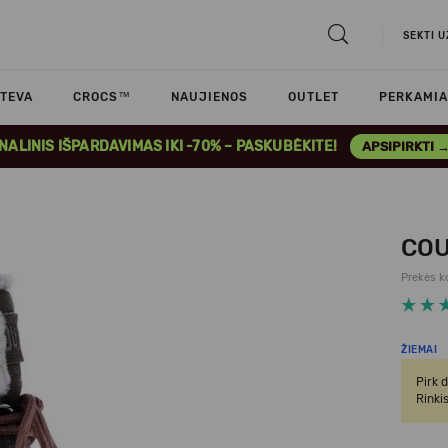
SEKTI 
TEVA
CROCS™
NAUJIENOS
OUTLET
PERKAMIA
INALINIS IŠPARDAVIMAS IKI -70% – PASKUBĖKITE!
APSIPIRKTI 
COU
Prekės k
ŽIEMAI
Pirk d
Rinkis