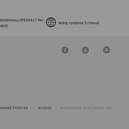
apsipirkusių OPEN24.LT liko
Veiklą vykdome 3 rinkose
kinti
MENINĖ PREKYBA
BLOGAS
SPRENDIMAS:
ELECTRONIC LAB