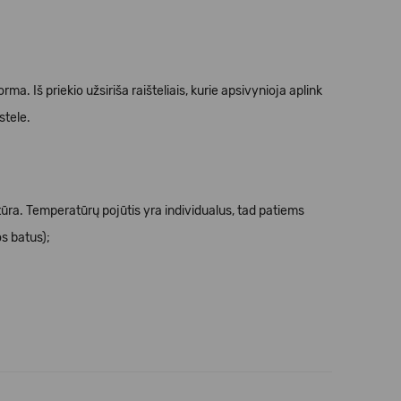
orma. Iš priekio užsiriša raišteliais, kurie apsivynioja aplink
stele.
ūra. Temperatūrų pojūtis yra individualus, tad patiems
os batus);