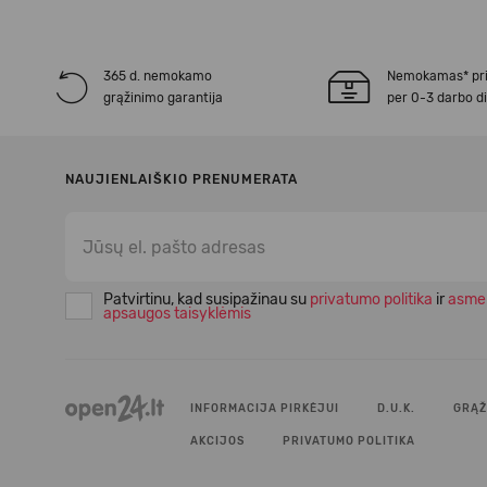
365 d. nemokamo
Nemokamas* pr
grąžinimo garantija
per 0-3 darbo d
NAUJIENLAIŠKIO PRENUMERATA
Patvirtinu, kad susipažinau su
privatumo politika
ir
asme
apsaugos taisyklėmis
INFORMACIJA PIRKĖJUI
D.U.K.
GRĄŽ
AKCIJOS
PRIVATUMO POLITIKA