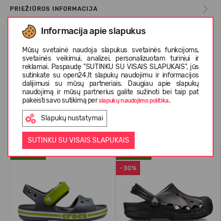
PRIEŽIŪROS INFORMACIJA
Informacija apie slapukus
APIE CROCS™
Mūsų svetainė naudoja slapukus svetainės funkcijoms,
svetainės veikimui, analizei, personalizuotam turiniui ir
reklamai. Paspaudę "SUTINKU SU VISAIS SLAPUKAIS", jūs
sutinkate su open24.lt slapukų naudojimu ir informacijos
KLIENTŲ ATSILIEPIMAI (1)
dalijimusi su mūsų partneriais. Daugiau apie slapukų
naudojimą ir mūsų partnerius galite sužinoti bei taip pat
pakeisti savo sutikimą per
.
slapukų naudojimo politika
Slapukų nustatymai
Panašios prekės
SUTINKU SU VISAIS SLAPUKAIS
VASARAI
VASARAI
-30%