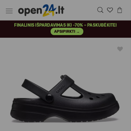
FINALINIS IŠPARDAVIMAS IKI -70% – PASKUBĖKITE!
APSIPIRKTI →
Previous
Next