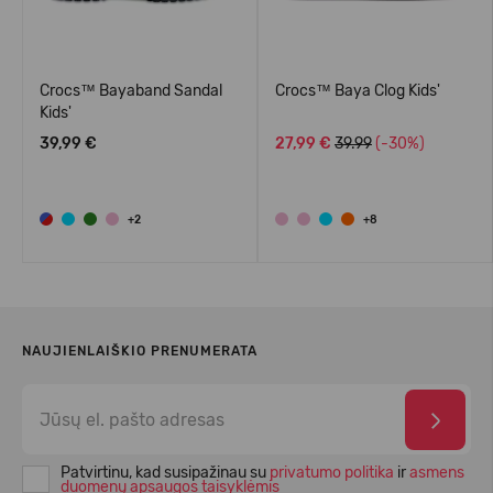
Crocs™ Bayaband Sandal
Crocs™ Baya Clog Kids'
Kids'
39,99 €
27,99 €
39.99
(-30%)
+2
+8
NAUJIENLAIŠKIO PRENUMERATA
Patvirtinu, kad susipažinau su
privatumo politika
ir
asmens
duomenų apsaugos taisyklėmis