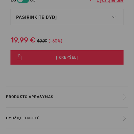
EU
US
Dydžių lentelė
PASIRINKITE DYDĮ
19,99 €
49.99
(-60%)
Į KREPŠELĮ
PRODUKTO APRAŠYMAS
DYDŽIŲ LENTELĖ