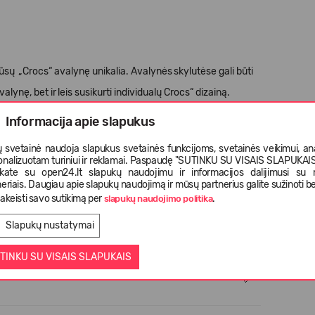
Jūsų
„
Crocs
“
avalyn
ę
unikalia. Avalyn
ė
s
skylut
ė
se gali b
ū
ti
valyn
ę
, bet ir
leis susikurti individual
ų
Crocs
“
dizain
ą
.
Informacija apie slapukus
s nei 3 met
ų
vaikams.
 svetainė naudoja slapukus svetainės funkcijoms, svetainės veikimui, anal
onalizuotam turiniui ir reklamai. Paspaudę "SUTINKU SU VISAIS SLAPUKAIS"
nkate su open24.lt slapukų naudojimu ir informacijos dalijimusi su
eriais. Daugiau apie slapukų naudojimą ir mūsų partnerius galite sužinoti be
akeisti savo sutikimą per
.
slapukų naudojimo politika
Slapukų nustatymai
TINKU SU VISAIS SLAPUKAIS