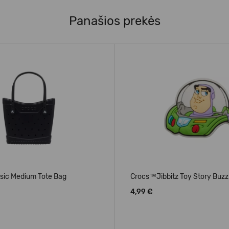
Panašios prekės
sic Medium Tote Bag
Crocs™Jibbitz Toy Story Buzz
4,99 €