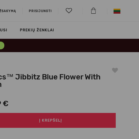
UŽSAKYMĄ
PRISIJUNGTI
USI
PREKIŲ ŽENKLAI
→
cs™ Jibbitz Blue Flower With
m
9 €
Į KREPŠELĮ