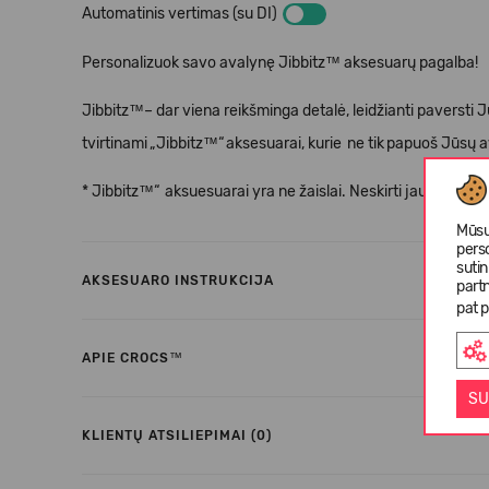
Automatinis vertimas (su DI)
Personalizuok savo avalynę Jibbitz™ aksesuarų pagalba!
Jibbitz™– dar viena reikšminga detalė, leidžianti paversti 
tvirtinami
„
Jibbitz
™“
aksesuarai, kurie
ne tik
papuo
š
J
ū
s
ų
a
* Jibbitz™“
aksuesuarai yra ne
ž
aislai. Neskirti jaunesniem
Mūsų
pers
suti
AKSESUARO INSTRUKCIJA
partn
pat p
APIE CROCS™
SU
KLIENTŲ ATSILIEPIMAI (0)