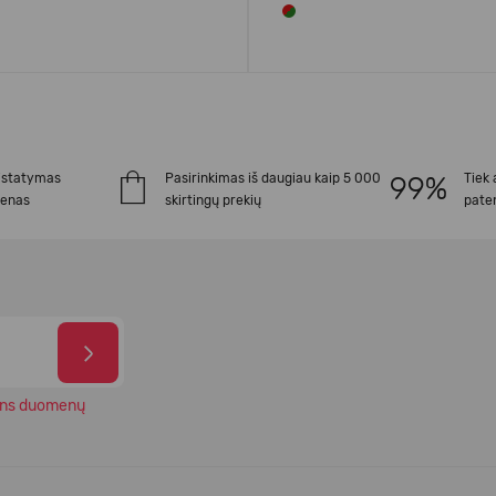
istatymas
Pasirinkimas iš daugiau kaip 5 000
Tiek 
ienas
skirtingų prekių
paten
ns duomenų