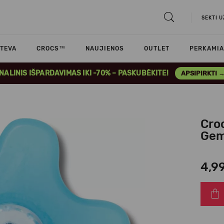
SEKTI 
TEVA
CROCS™
NAUJIENOS
OUTLET
PERKAMIA
INALINIS IŠPARDAVIMAS IKI -70% – PASKUBĖKITE!
APSIPIRKTI 
Cro
Ge
4,9