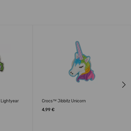
Next
 Lightyear
Crocs™ Jibbitz Unicorn
4,99 €