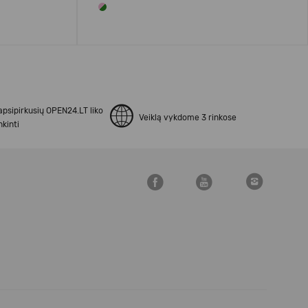
apsipirkusių OPEN24.LT liko
Veiklą vykdome 3 rinkose
kinti