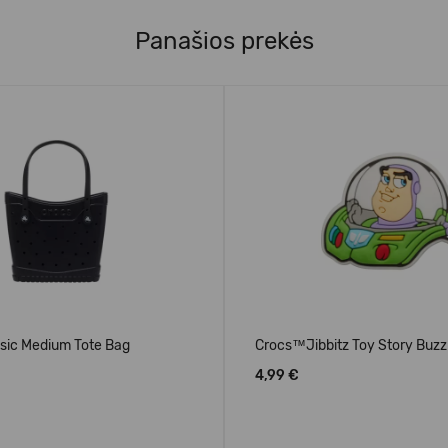
Panašios prekės
sic Medium Tote Bag
Crocs™Jibbitz Toy Story Buzz
4,99 €