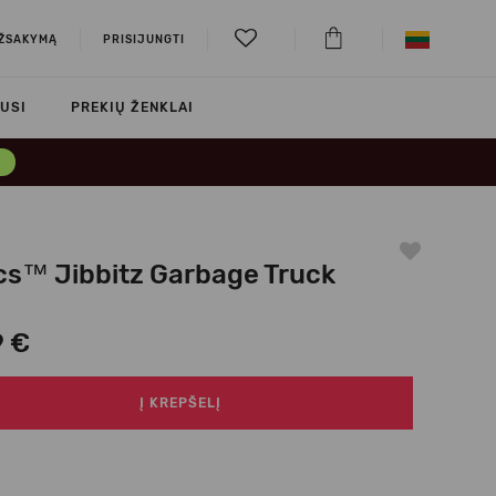
UŽSAKYMĄ
PRISIJUNGTI
USI
PREKIŲ ŽENKLAI
→
cs™ Jibbitz Garbage Truck
9 €
Į KREPŠELĮ