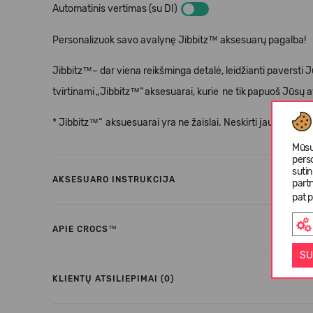
Automatinis vertimas (su DI)
Personalizuok savo avalynę Jibbitz™ aksesuarų pagalba!
Jibbitz™– dar viena reikšminga detalė, leidžianti paversti 
tvirtinami
„
Jibbitz
™“
aksesuarai, kurie
ne tik
papuo
š
J
ū
s
ų
a
* Jibbitz™“
aksuesuarai yra ne
ž
aislai. Neskirti jaunesniem
Mūsų
pers
suti
AKSESUARO INSTRUKCIJA
partn
pat p
APIE CROCS™
SU
KLIENTŲ ATSILIEPIMAI (0)