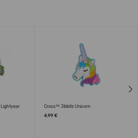
Next
 Lightyear
Crocs™ Jibbitz Unicorn
4,99 €