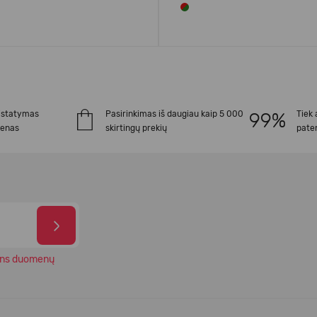
istatymas
Pasirinkimas iš daugiau kaip 5 000
Tiek 
ienas
skirtingų prekių
paten
ns duomenų