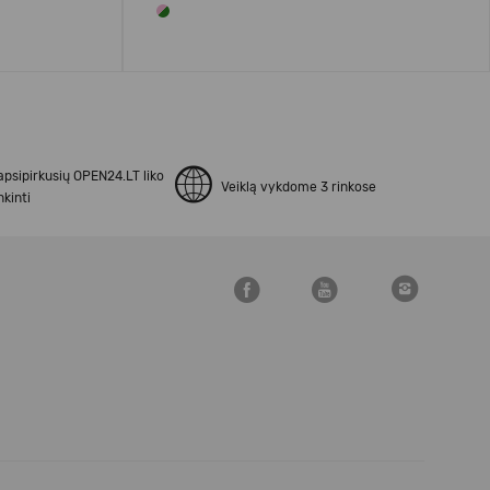
apsipirkusių OPEN24.LT liko
Veiklą vykdome 3 rinkose
kinti