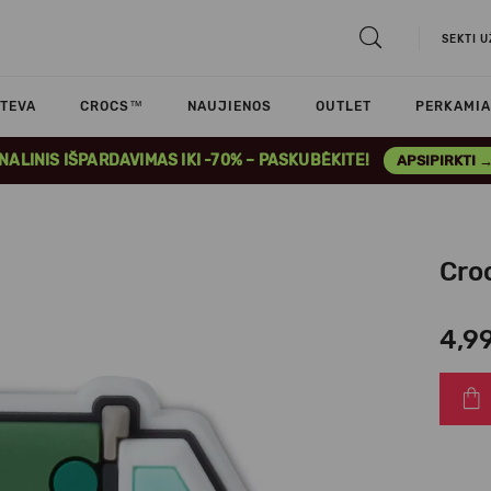
SEKTI 
TEVA
CROCS™
NAUJIENOS
OUTLET
PERKAMIA
INALINIS IŠPARDAVIMAS IKI -70% – PASKUBĖKITE!
APSIPIRKTI 
Cro
4,9