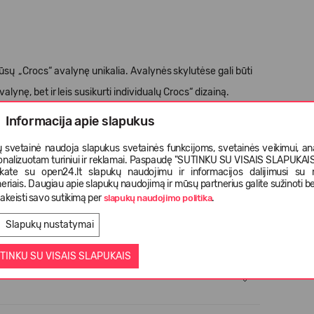
Jūsų
„
Crocs
“
avalyn
ę
unikalia. Avalyn
ė
s
skylut
ė
se gali b
ū
ti
valyn
ę
, bet ir
leis susikurti individual
ų
Crocs
“
dizain
ą
.
Informacija apie slapukus
s nei 3 met
ų
vaikams.
 svetainė naudoja slapukus svetainės funkcijoms, svetainės veikimui, anal
onalizuotam turiniui ir reklamai. Paspaudę "SUTINKU SU VISAIS SLAPUKAIS"
nkate su open24.lt slapukų naudojimu ir informacijos dalijimusi su
eriais. Daugiau apie slapukų naudojimą ir mūsų partnerius galite sužinoti be
akeisti savo sutikimą per
.
slapukų naudojimo politika
Slapukų nustatymai
TINKU SU VISAIS SLAPUKAIS