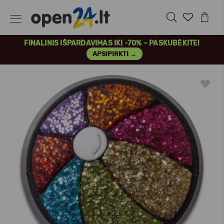
FINALINIS IŠPARDAVIMAS IKI -70% – PASKUBĖKITE!
APSIPIRKTI →
Previous
Next