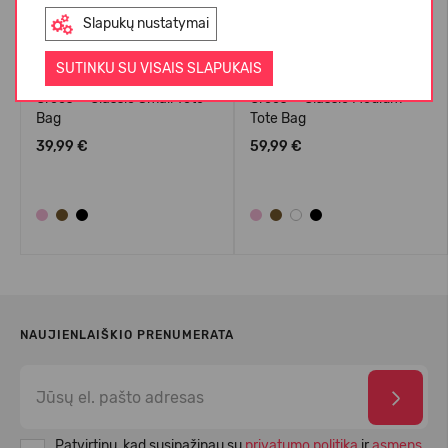
Slapukų nustatymai
SUTINKU SU VISAIS SLAPUKAIS
Crocs™ Classic Small Tote
Crocs™ Classic Medium
Bag
Tote Bag
39,99 €
59,99 €
NAUJIENLAIŠKIO PRENUMERATA
Patvirtinu, kad susipažinau su
privatumo politika
ir
asmens