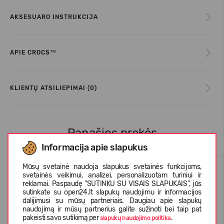
AKSESUARO INSTRUKCIJA
APIE CROCS™
KLIENTŲ ATSILIEPIMAI (0)
Panašios prekės
Informacija apie slapukus
Mūsų svetainė naudoja slapukus svetainės funkcijoms,
svetainės veikimui, analizei, personalizuotam turiniui ir
reklamai. Paspaudę "SUTINKU SU VISAIS SLAPUKAIS", jūs
sutinkate su open24.lt slapukų naudojimu ir informacijos
dalijimusi su mūsų partneriais. Daugiau apie slapukų
naudojimą ir mūsų partnerius galite sužinoti bei taip pat
pakeisti savo sutikimą per
.
slapukų naudojimo politika