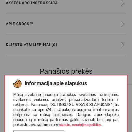
AKSESUARO INSTRUKCIJA
APIE CROCS™
KLIENTŲ ATSILIEPIMAI (0)
Panašios prekės
Informacija apie slapukus
Mūsų svetainė naudoja slapukus svetainės funkcijoms,
svetainės veikimui, analizei, personalizuotam turiniui ir
reklamai. Paspaudę "SUTINKU SU VISAIS SLAPUKAIS", jūs
sutinkate su open24.lt slapukų naudojimu ir informacijos
dalijimusi su mūsų partneriais. Daugiau apie slapukų
naudojimą ir mūsų partnerius galite sužinoti bei taip pat
pakeisti savo sutikimą per
.
slapukų naudojimo politika