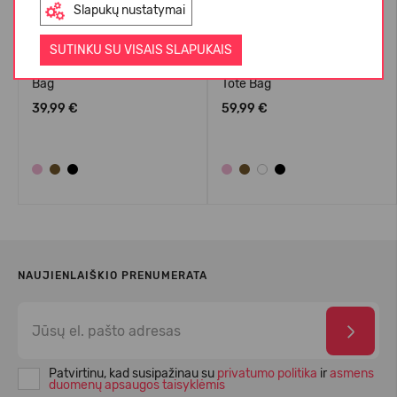
Slapukų nustatymai
SUTINKU SU VISAIS SLAPUKAIS
Crocs™ Classic Small Tote
Crocs™ Classic Medium
Bag
Tote Bag
39,99 €
59,99 €
NAUJIENLAIŠKIO PRENUMERATA
Patvirtinu, kad susipažinau su
privatumo politika
ir
asmens
duomenų apsaugos taisyklėmis