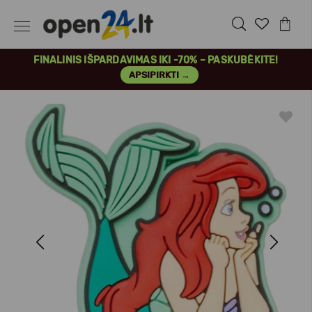
FINALINIS IŠPARDAVIMAS IKI -70% – PASKUBĖKITE!
APSIPIRKTI →
Previous
Next