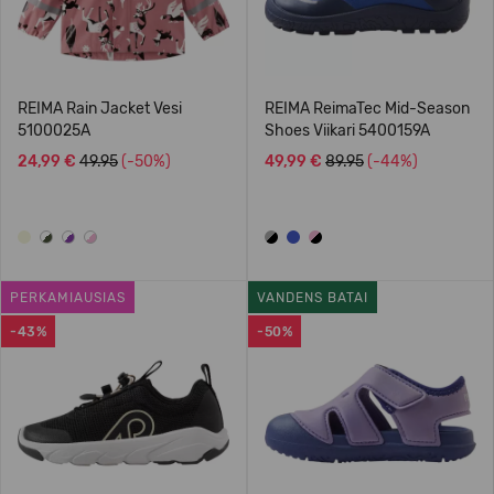
REIMA Rain Jacket Vesi
REIMA ReimaTec Mid-Season
5100025A
Shoes Viikari 5400159A
24,99 €
49.95
(-50%)
49,99 €
89.95
(-44%)
PERKAMIAUSIAS
VANDENS BATAI
-43%
-50%