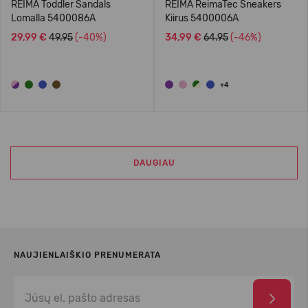
REIMA Toddler Sandals
REIMA ReimaTec Sneakers
Lomalla 5400086A
Kiirus 5400006A
29,99 €
49.95
(-40%)
34,99 €
64.95
(-46%)
+4
DAUGIAU
NAUJIENLAIŠKIO PRENUMERATA