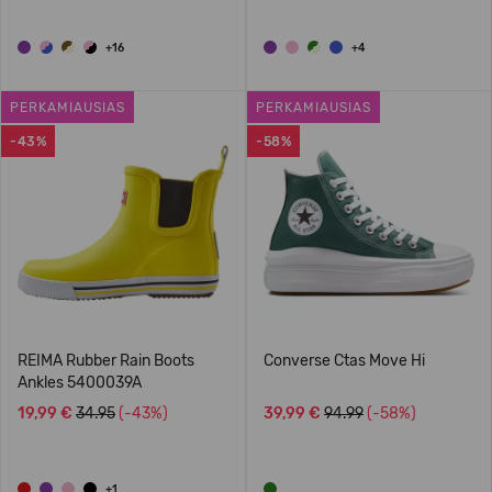
+16
+4
PERKAMIAUSIAS
PERKAMIAUSIAS
-43%
-58%
REIMA Rubber Rain Boots
Converse Ctas Move Hi
Ankles 5400039A
19,99 €
34.95
(-43%)
39,99 €
94.99
(-58%)
+1