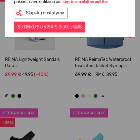
pakeisti savo sutikimą per
.
slapukų naudojimo politika
Slapukų nustatymai
SUTINKU SU VISAIS SLAPUKAIS
REIMA Lightweight Sandals
REIMA ReimaTec Waterproof
Ratas
Insulated Jacket Symppis
5100045B
29,99 €
49.95
(-40%)
69,99 €
RMK: 89.95
+4
PERKAMIAUSIAS
PERKAMIAUSIAS
-28%