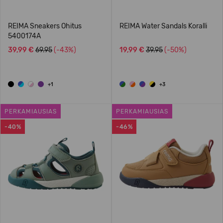
REIMA Sneakers Ohitus
REIMA Water Sandals Koralli
5400174A
39,99 €
69.95
(-43%)
19,99 €
39.95
(-50%)
+1
+3
PERKAMIAUSIAS
PERKAMIAUSIAS
-40%
-46%