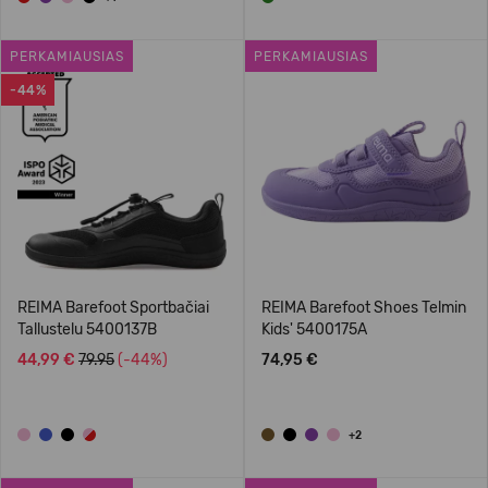
PERKAMIAUSIAS
PERKAMIAUSIAS
-44%
REIMA Barefoot Sportbačiai
REIMA Barefoot Shoes Telmin
Tallustelu 5400137B
Kids' 5400175A
44,99 €
79.95
(-44%)
74,95 €
+2