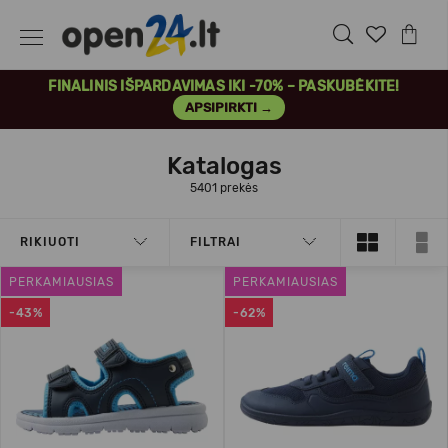
FINALINIS IŠPARDAVIMAS IKI -70% – PASKUBĖKITE!
APSIPIRKTI →
Katalogas
5401 prekės
RIKIUOTI
FILTRAI
PERKAMIAUSIAS
PERKAMIAUSIAS
-43%
-62%