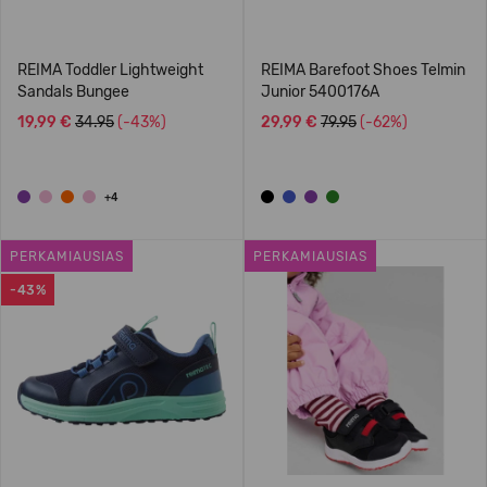
REIMA Toddler Lightweight
REIMA Barefoot Shoes Telmin
Sandals Bungee
Junior 5400176A
19,99 €
34.95
(-43%)
29,99 €
79.95
(-62%)
+4
PERKAMIAUSIAS
PERKAMIAUSIAS
-43%