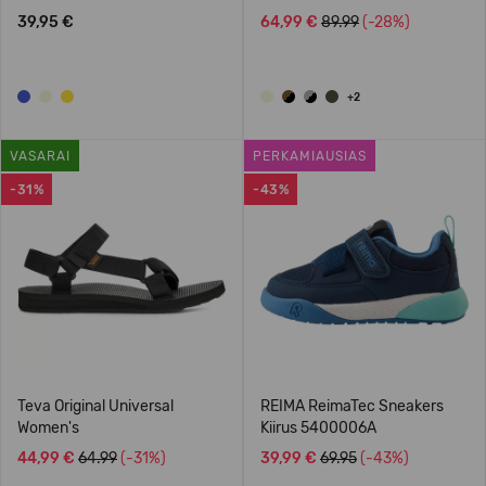
39,95 €
64,99 €
89.99
(-28%)
+2
VASARAI
PERKAMIAUSIAS
-31%
-43%
Teva Original Universal
REIMA ReimaTec Sneakers
Women's
Kiirus 5400006A
44,99 €
64.99
(-31%)
39,99 €
69.95
(-43%)