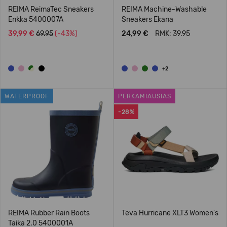
REIMA ReimaTec Sneakers
REIMA Machine-Washable
Enkka 5400007A
Sneakers Ekana
39,99 €
69.95
(-43%)
24,99 €
RMK: 39.95
+2
WATERPROOF
PERKAMIAUSIAS
-28%
REIMA Rubber Rain Boots
Teva Hurricane XLT3 Women's
Taika 2.0 5400001A