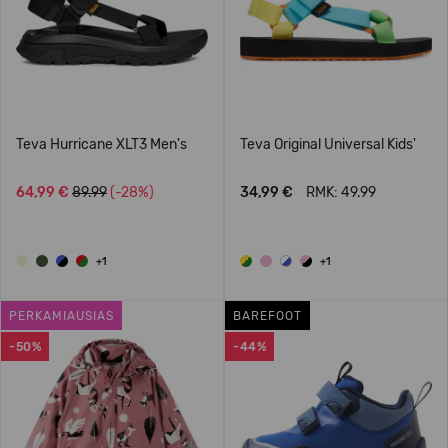
Teva Hurricane XLT3 Men's
Teva Original Universal Kids'
64,99 €
89.99
(-28%)
34,99 €
RMK: 49.99
+1
+1
PERKAMIAUSIAS
BAREFOOT
-50%
-44%