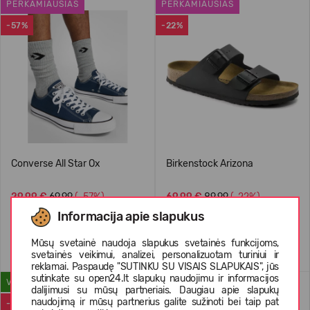
PERKAMIAUSIAS
PERKAMIAUSIAS
-57%
-22%
Converse All Star Ox
Birkenstock Arizona
29,99 €
69.99
(-57%)
69,99 €
89.99
(-22%)
Informacija apie slapukus
Mūsų svetainė naudoja slapukus svetainės funkcijoms,
svetainės veikimui, analizei, personalizuotam turiniui ir
reklamai. Paspaudę "SUTINKU SU VISAIS SLAPUKAIS", jūs
sutinkate su open24.lt slapukų naudojimu ir informacijos
VASARAI
WATERPROOF
dalijimusi su mūsų partneriais. Daugiau apie slapukų
naudojimą ir mūsų partnerius galite sužinoti bei taip pat
-40%