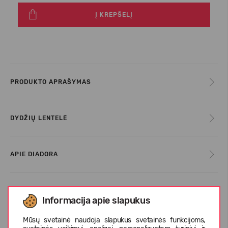
Į KREPŠELĮ
PRODUKTO APRAŠYMAS
DYDŽIŲ LENTELĖ
APIE DIADORA
KLIENTŲ ATSILIEPIMAI (0)
Informacija apie slapukus
Mūsų svetainė naudoja slapukus svetainės funkcijoms,