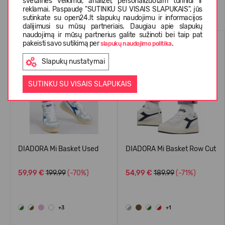
svetainės veikimui, analizei, personalizuotam turiniui ir
Panašios prekės
reklamai. Paspaudę "SUTINKU SU VISAIS SLAPUKAIS", jūs
sutinkate su open24.lt slapukų naudojimu ir informacijos
dalijimusi su mūsų partneriais. Daugiau apie slapukų
naudojimą ir mūsų partnerius galite sužinoti bei taip pat
-70%
-71%
pakeisti savo sutikimą per
.
slapukų naudojimo politika
Slapukų nustatymai
SUTINKU SU VISAIS SLAPUKAIS
DIADORA Mi Basket Used
DIADORA Mi Basket Row Cut
59,99 €
199.99
(-70%)
54,99 €
189.99
(-71%)
+3
+1