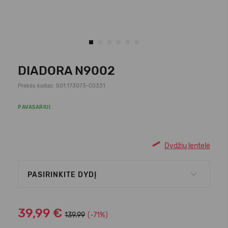
DIADORA N9002
Prekės kodas: 501.173073-C0331
PAVASARIUI
Dydžių lentelė
PASIRINKITE DYDĮ
39,99 €
139.99
(-71%)