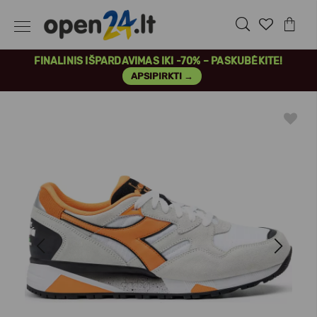
FINALINIS IŠPARDAVIMAS IKI -70% – PASKUBĖKITE!
APSIPIRKTI →
Previous
Next