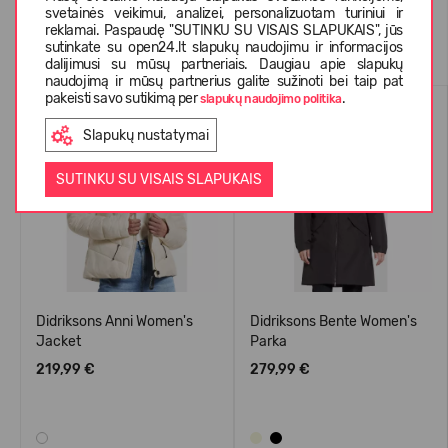
svetainės veikimui, analizei, personalizuotam turiniui ir
reklamai. Paspaudę "SUTINKU SU VISAIS SLAPUKAIS", jūs
Panašios prekės
sutinkate su open24.lt slapukų naudojimu ir informacijos
dalijimusi su mūsų partneriais. Daugiau apie slapukų
naudojimą ir mūsų partnerius galite sužinoti bei taip pat
pakeisti savo sutikimą per
.
slapukų naudojimo politika
Slapukų nustatymai
SUTINKU SU VISAIS SLAPUKAIS
Didriksons Anni Women's
Didriksons Bente Women's
Jacket
Parka
219,99 €
279,99 €