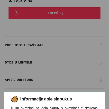
219,99 €
Į KREPŠELĮ
PRODUKTO APRAŠYMAS
DYDŽIŲ LENTELĖ
APIE DIDRIKSONS
KLIENTŲ ATSILIEPIMAI (1)
Informacija apie slapukus
Mūsų svetainė naudoja slapukus svetainės funkcijoms,