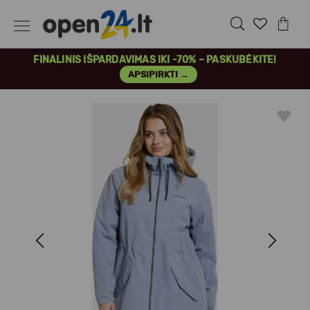
FINALINIS IŠPARDAVIMAS IKI -70% – PASKUBĖKITE!
APSIPIRKTI →
Previous
Next