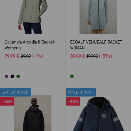
Columbia Arcadia II Jacket
ECOALF VENUEALF JACKET
Women's
WOMAN
79,99 €
89.99
(-11%)
89,99 €
199.90
(-55%)
WATERPROOF
WATERPROOF
-55%
-40%