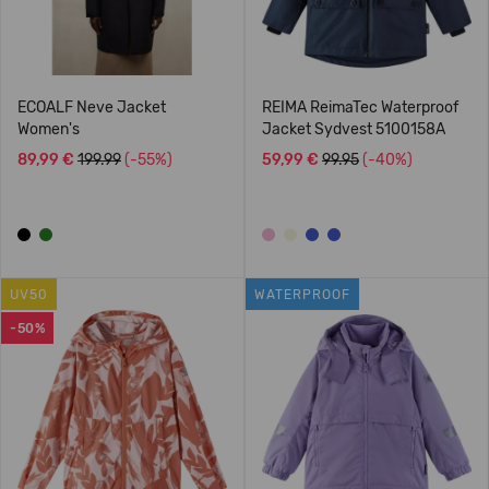
ECOALF Neve Jacket
REIMA ReimaTec Waterproof
Women's
Jacket Sydvest 5100158A
89,99 €
199.99
(-55%)
59,99 €
99.95
(-40%)
UV50
WATERPROOF
-50%