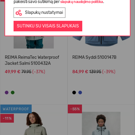
pakeisti savo sutikimą per
.
slapukų naudojimo politika
Slapukų nustatymai
SUTINKU SU VISAIS SLAPUKAIS
REIMA ReimaTec Waterproof
REIMA Syddi 5100147B
Jacket Salmi 5100432A
49,99 €
79.95
(-37%)
84,99 €
139.95
(-39%)
WATERPROOF
-55%
-11%