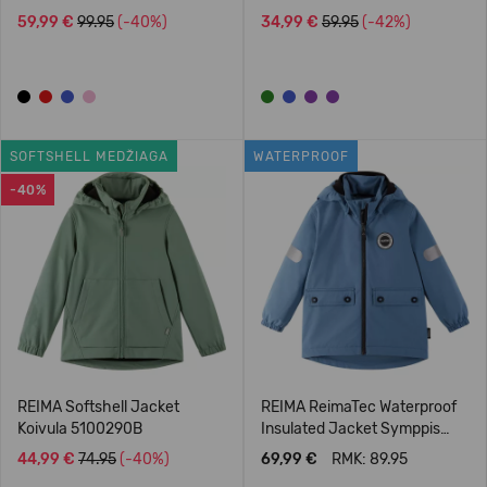
59,99 €
99.95
(-40%)
34,99 €
59.95
(-42%)
SOFTSHELL MEDŽIAGA
WATERPROOF
-40%
REIMA Softshell Jacket
REIMA ReimaTec Waterproof
Koivula 5100290B
Insulated Jacket Symppis
5100045B
44,99 €
74.95
(-40%)
69,99 €
RMK: 89.95