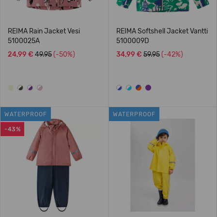
REIMA Rain Jacket Vesi
REIMA Softshell Jacket Vantti
5100025A
5100009D
24,99 €
49.95
(-50%)
34,99 €
59.95
(-42%)
WATERPROOF
WATERPROOF
-43%