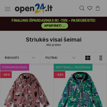
FINALINIS IŠPARDAVIMAS IKI -70% – PASKUBĖKITE!
APSIPIRKTI →
Striukės visai šeimai
442 prekės
RIKIUOTI
FILTRAI
PERKAMIAUSIAS
SOFTSHELL MEDŽIAGA
-50%
-42%