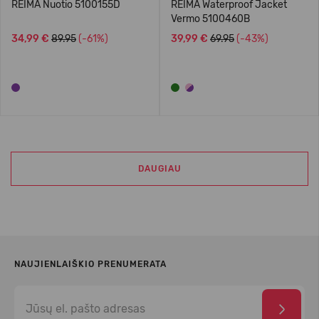
REIMA Nuotio 5100155D
REIMA Waterproof Jacket
Vermo 5100460B
34,99 €
89.95
(-61%)
39,99 €
69.95
(-43%)
DAUGIAU
NAUJIENLAIŠKIO PRENUMERATA