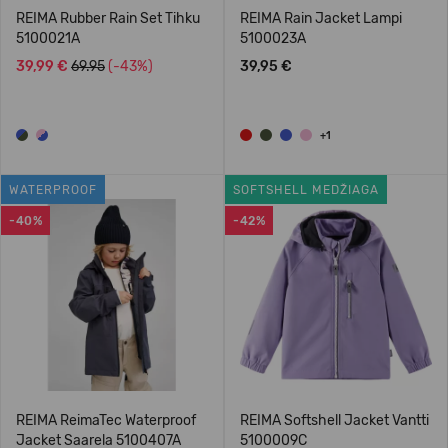
REIMA Rubber Rain Set Tihku
REIMA Rain Jacket Lampi
5100021A
5100023A
39,99 €
69.95
(-43%)
39,95 €
+1
WATERPROOF
SOFTSHELL MEDŽIAGA
-40%
-42%
REIMA ReimaTec Waterproof
REIMA Softshell Jacket Vantti
Jacket Saarela 5100407A
5100009C