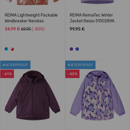
REIMA Lightweight Packable
REIMA ReimaTec Winter
Windbreaker Nerokas
Jacket Raisio 5100289A
34,99 €
69.95
(-50%)
99,95 €
WATERPROOF
WATERPROOF
-61%
-43%