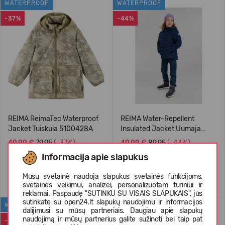
WATERPROOF
WATERPROOF
-37%
-44%
REIMA ReimaTec Waterproof
REIMA Water-Repellent
Jacket Tuiskula 5100428A
Insulated Jacket Uumaja
5100340A
49,99 €
79.95
(-37%)
49,99 €
89.95
(-44%)
Informacija apie slapukus
Mūsų svetainė naudoja slapukus svetainės funkcijoms,
svetainės veikimui, analizei, personalizuotam turiniui ir
reklamai. Paspaudę "SUTINKU SU VISAIS SLAPUKAIS", jūs
sutinkate su open24.lt slapukų naudojimu ir informacijos
WATERPROOF
WATERPROOF
dalijimusi su mūsų partneriais. Daugiau apie slapukų
naudojimą ir mūsų partnerius galite sužinoti bei taip pat
-37%
-39%