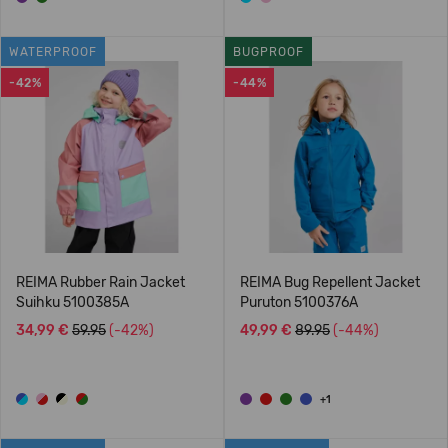
WATERPROOF
BUGPROOF
-42%
-44%
REIMA Rubber Rain Jacket
REIMA Bug Repellent Jacket
Suihku 5100385A
Puruton 5100376A
34,99 €
59.95
(-42%)
49,99 €
89.95
(-44%)
+1