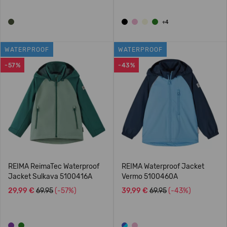
+4
WATERPROOF
WATERPROOF
-57%
-43%
REIMA ReimaTec Waterproof
REIMA Waterproof Jacket
Jacket Sulkava 5100416A
Vermo 5100460A
29,99 €
69.95
(-57%)
39,99 €
69.95
(-43%)