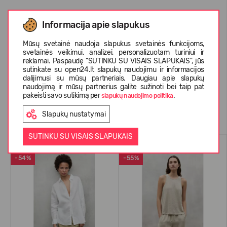
Informacija apie slapukus
APIE ECOALF
Mūsų svetainė naudoja slapukus svetainės funkcijoms,
svetainės veikimui, analizei, personalizuotam turiniui ir
reklamai. Paspaudę "SUTINKU SU VISAIS SLAPUKAIS", jūs
KLIENTŲ ATSILIEPIMAI (0)
sutinkate su open24.lt slapukų naudojimu ir informacijos
dalijimusi su mūsų partneriais. Daugiau apie slapukų
naudojimą ir mūsų partnerius galite sužinoti bei taip pat
pakeisti savo sutikimą per
.
slapukų naudojimo politika
Panašios prekės
Slapukų nustatymai
SUTINKU SU VISAIS SLAPUKAIS
VASARAI
VASARAI
-54%
-55%