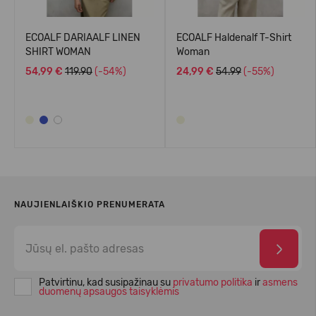
ECOALF DARIAALF LINEN
ECOALF Haldenalf T-Shirt
SHIRT WOMAN
Woman
54,99 €
119.90
(-54%)
24,99 €
54.99
(-55%)
NAUJIENLAIŠKIO PRENUMERATA
Patvirtinu, kad susipažinau su
privatumo politika
ir
asmens
duomenų apsaugos taisyklėmis