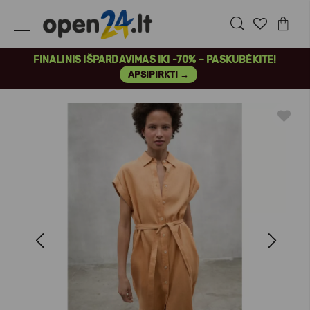
FINALINIS IŠPARDAVIMAS IKI -70% – PASKUBĖKITE!
APSIPIRKTI →
Previous
Next