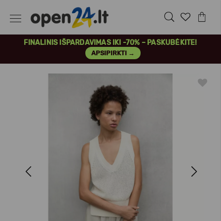
FINALINIS IŠPARDAVIMAS IKI -70% – PASKUBĖKITE!
APSIPIRKTI →
Previous
Next