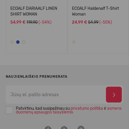
ECOALF DARIAALF LINEN
ECOALF Haldenalf T-Shirt
SHIRT WOMAN
Woman
54,99 €
119.90
(-54%)
24,99 €
54.99
(-55%)
NAUJIENLAIŠKIO PRENUMERATA
Patvirtinu, kad susipažinau su
privatumo politika
ir
asmens
duomenų apsaugos taisyklėmis