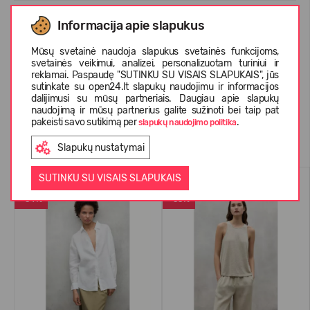
Informacija apie slapukus
APIE ECOALF
Mūsų svetainė naudoja slapukus svetainės funkcijoms,
svetainės veikimui, analizei, personalizuotam turiniui ir
reklamai. Paspaudę "SUTINKU SU VISAIS SLAPUKAIS", jūs
KLIENTŲ ATSILIEPIMAI (0)
sutinkate su open24.lt slapukų naudojimu ir informacijos
dalijimusi su mūsų partneriais. Daugiau apie slapukų
naudojimą ir mūsų partnerius galite sužinoti bei taip pat
pakeisti savo sutikimą per
.
slapukų naudojimo politika
Panašios prekės
Slapukų nustatymai
SUTINKU SU VISAIS SLAPUKAIS
VASARAI
VASARAI
-54%
-55%